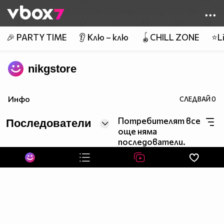
Member of
👾
🎉 PARTY TIME
👂 Клю – клю
🪀CHILL ZONE
⭐Li
nikgstore
Инфо
СЛЕДВАЙ
0
Потребителят все
Последователи
още няма
последователи.