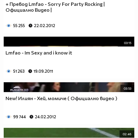
+ Превод Lmfao - Sorry For Party Rocking |
Официално Видео |
55 255
22.02.2012
03:15
Lmfao - Im Sexy and i know it
51 263
19.09.2011
03:53
New! Илиян - Хей, момиче ( Официално видео )
99 744
24.02.2012
02:46