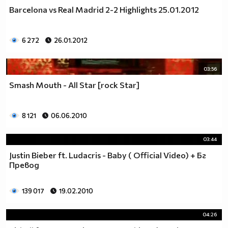
Barcelona vs Real Madrid 2-2 Highlights 25.01.2012
6 272
26.01.2012
03:56
Smash Mouth - All Star [rock Star]
8 121
06.06.2010
03:44
Justin Bieber ft. Ludacris - Baby ( Official Video) + Бг
Превод
139 017
19.02.2010
04:26