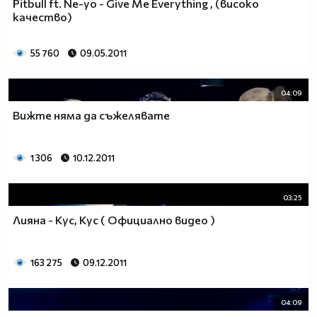
Pitbull ft. Ne-yo - Give Me Everything , (високо
качество)
55 760
09.05.2011
04:09
Вижте няма да съжелявате
1 306
10.12.2011
03:25
Лияна - Кус, Кус ( Официално видео )
163 275
09.12.2011
04:09