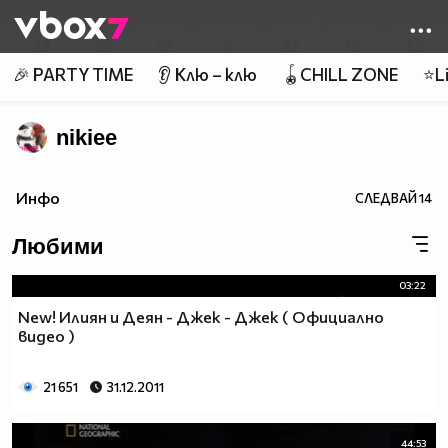
Member of
👾
🎉 PARTY TIME
👂 Клю – клю
🪀CHILL ZONE
⭐Li
nikiee
Инфо
СЛЕДВАЙ
14
Любими
03:22
New! Илиян и Деян - Джек - Джек ( Официално
видео )
21 651
31.12.2011
44:53