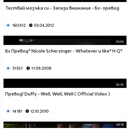
Тествай мозъка си - Запази внимание - Бг- превод
160 612
03.04.2012
03:50
Бг Превод* Nicole Scherzinger - Whatever u like* H Q*
31 557
17.09.2008
02:52
Превод! Duffy - Well, Well, Well ( Official Video )
14 181
12.10.2010
07:18