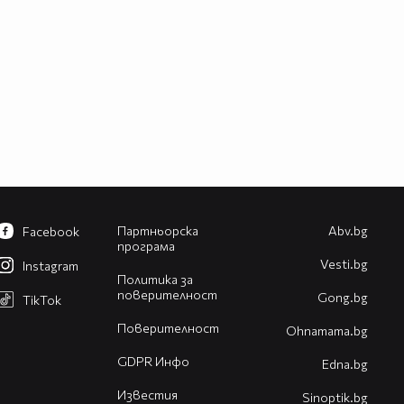
Партньорска
Abv.bg
Facebook
програма
Vesti.bg
Instagram
Политика за
поверителност
Gong.bg
TikTok
Поверителност
Оhnamama.bg
GDPR Инфо
Edna.bg
Известия
Sinoptik.bg