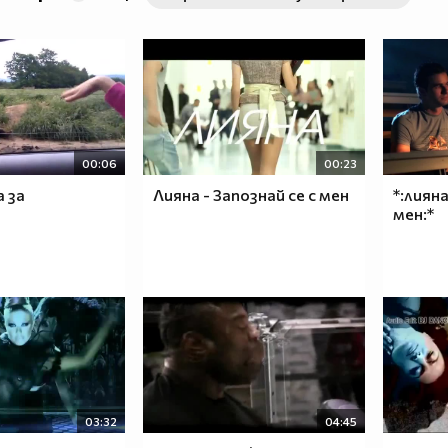
00:06
00:23
 за
Лияна - Запознай се с мен
*:лияна
мен:*
03:32
04:45