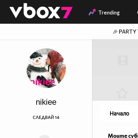
Member of
👾
Trending
🎉 PARTY
nikiee
Начало
СЛЕДВАЙ
14
Моите су