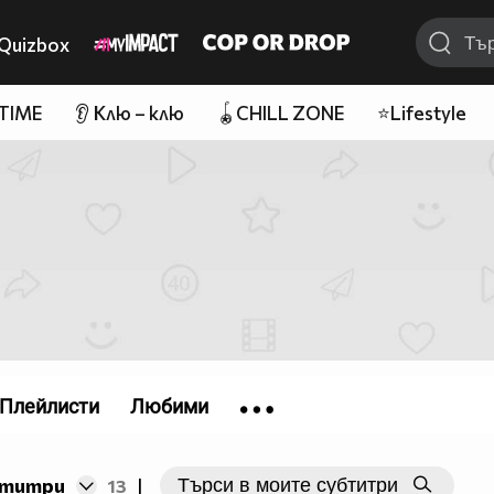
Quizbox
 TIME
👂 Клю – клю
🪀CHILL ZONE
⭐Lifestyle
Плейлисти
Любими
бтитри
13
|