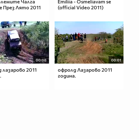
олемите Чалга
Emiliia - Osmeliavam se
 През Лято 2011
(official Video 2011)
00:08
00:01
 лазарово 2011
офролд Лазарово 2011
.
година.