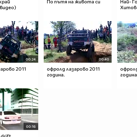
край
По пътя на живота си
Най- Г
 видео)
Хитове
00:24
00:40
арово 2011
офролд лазарово 2011
офролд
година.
година
00:16
drift