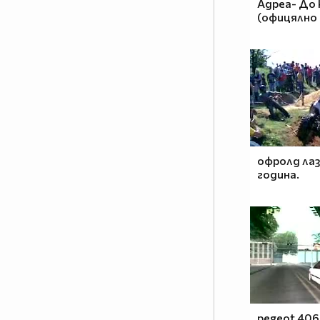
Адреа- До 
(офицялно
офролд лаз
година.
pegeot 406 