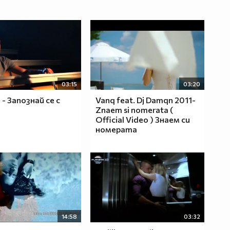
03:15
03:20
 - Запознай се с
Vanq feat. Dj Damqn 2011-
Znaem si nomerata (
Official Video ) Знаем си
номерата
14:58
03:32