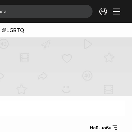
🌈LGBTQ
Най-нови