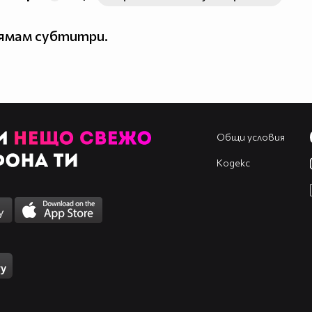
нямам субтитри.
Общи условия
Кодекс