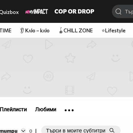
Quizbox
 TIME
👂 Клю – клю
🪀CHILL ZONE
⭐Lifestyle
Плейлисти
Любими
бтитри
0
|