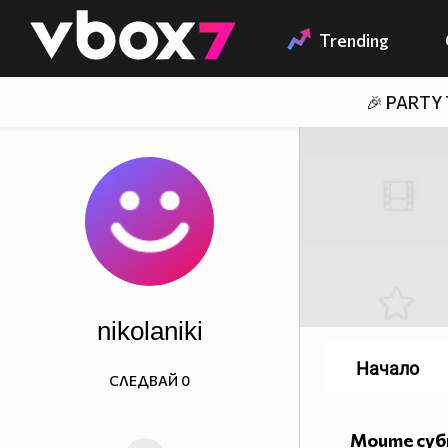
Member of
👾
Trending
🎉 PARTY
nikolaniki
Начало
СЛЕДВАЙ
0
Моите су