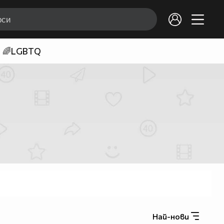
🌈LGBTQ
Най-нови