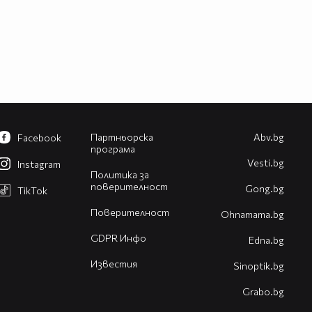
Партньорска
Abv.bg
Facebook
програма
Vesti.bg
Instagram
Политика за
поверителност
Gong.bg
TikTok
Поверителност
Оhnamama.bg
GDPR Инфо
Edna.bg
Известия
Sinoptik.bg
Grabo.bg