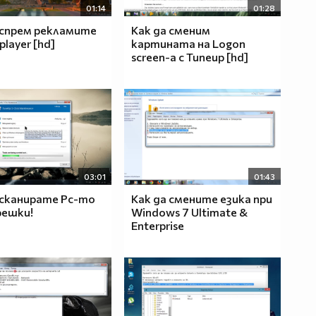
01:14
01:28
 спрем рекламите
Как да сменим
layer [hd]
картината на Logon
screen-a с Tuneup [hd]
03:01
01:43
 сканирате Pc-то
Как да смените езика при
решки!
Windows 7 Ultimate &
Enterprise