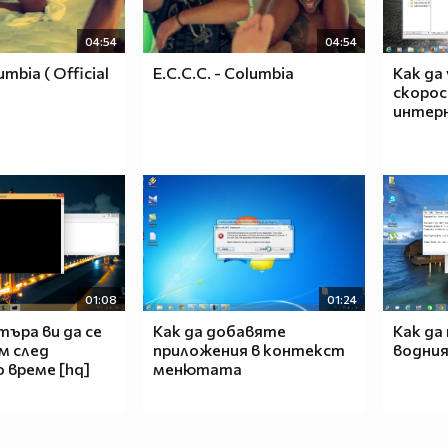
04:54
04:54
lumbia ( Official
E.C.C.C. - Columbia
Как да
скоро
интер
01:08
01:24
ъра ви да се
Как да добавяте
Как да
м след
приложения в контекст
водния
 време [hq]
менютата