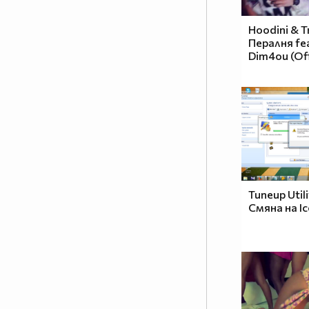
Hoodini & T
Пералня fea
Dim4ou (Off
Tuneup Utili
Смяна на Ic