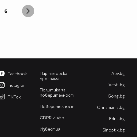
6
Партньорска
Abv.bg
Facebook
програма
Vesti.bg
Instagram
Политика за
поверителност
Gong.bg
TikTok
Поверителност
Оhnamama.bg
GDPR Инфо
Edna.bg
Известия
Sinoptik.bg