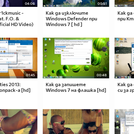
04:06
00:51
r1ckmusic -
Как да изключите
Как да
t. F.O. &
Windows Defender при
при Kmp
icial HD Video)
Windows 7 [ hd ]
01:45
00:48
ties 2013:
Как да запишете
Как да
onpack-a [hd]
Windows 7 на флашка [hd]
си за г