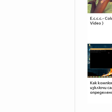
E.c.c.c.- Co
Video )
Как компют
изключи са
определено