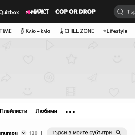
Quizbox
 TIME
👂 Клю – клю
🪀CHILL ZONE
⭐Lifestyle
Плейлисти
Любими
бтитри
120
|