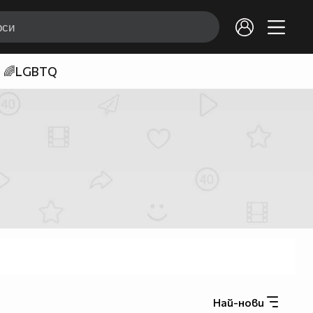
🌈LGBTQ
Най-нови