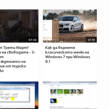
07:24
01:19
т Трети Март!
Как да върнете
на свободата - 3-
класическото меню на
рт
Windows 7 при Windows
ождението на
8.1
ия от турско
во