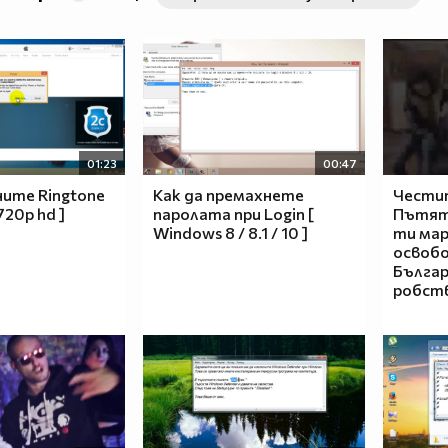
01:23
00:47
ните Ringtone
Как да премахнете
Чести
720p hd ]
паролата при Login [
Пътят 
Windows 8 / 8.1 / 10 ]
ти ма
освоб
Българ
робст