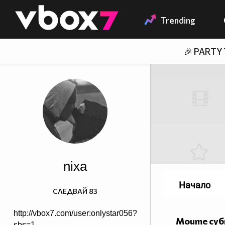
Member of
👾
Trending
🎉 PARTY
nixa
Начало
СЛЕДВАЙ
83
http://vbox7.com/user:onlystar056?
Моите су
sbs=1