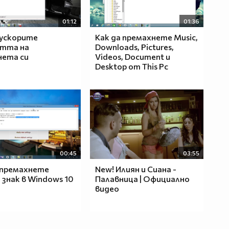
01:12
01:36
 ускорите
Как да премахнете Music,
стта на
Downloads, Pictures,
нета си
Videos, Document и
Desktop от This Pc
00:45
03:55
 премахнете
New! Илиян и Сиана -
 знак в Windows 10
Палавница | Официално
видео