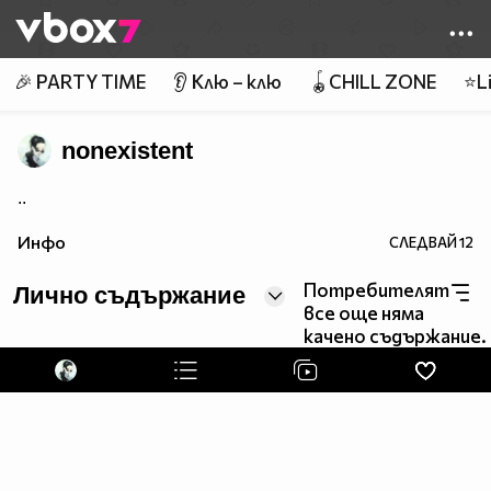
Member of
👾
🎉 PARTY TIME
👂 Клю – клю
🪀CHILL ZONE
⭐Li
nonexistent
..
Инфо
СЛЕДВАЙ
12
Потребителят
Лично съдържание
все още няма
качено съдържание.