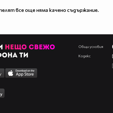
елят все още няма качено съдържание.
Общи условия
Кодекс