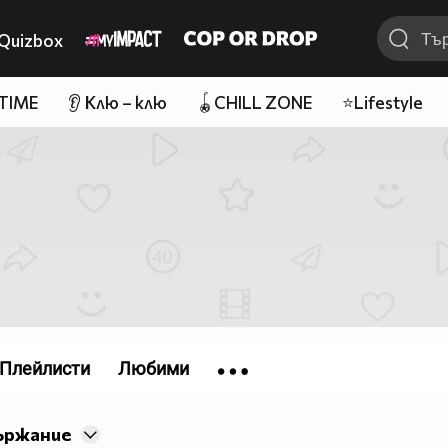
Quizbox
 TIME
👂 Клю – клю
🪀CHILL ZONE
⭐Lifestyle
Плейлисти
Любими
ържание