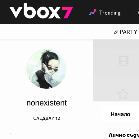
Member of
👾
Trending
🎉 PARTY
nonexistent
Начало
СЛЕДВАЙ
12
..
Лично съд