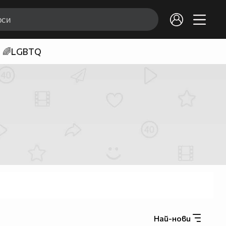
🌈LGBTQ
Най-нови