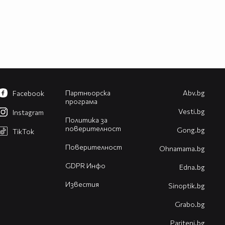
Партньорска
Abv.bg
Facebook
програма
Vesti.bg
Instagram
Политика за
поверителност
Gong.bg
TikTok
Поверителност
Оhnamama.bg
GDPR Инфо
Edna.bg
Известия
Sinoptik.bg
Grabo.bg
Pariteni.bg