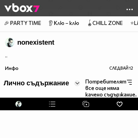
Member of
👾
🎉 PARTY TIME
👂 Клю – клю
🪀CHILL ZONE
⭐Li
nonexistent
..
Инфо
СЛЕДВАЙ
12
Потребителят
Лично съдържание
все още няма
качено съдържание.