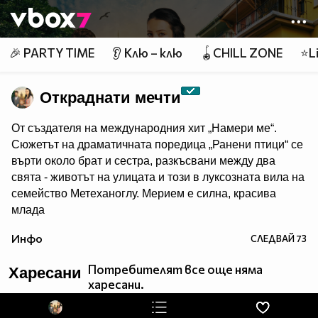
Member of
👾
🎉 PARTY TIME
👂 Клю – клю
🪀CHILL ZONE
⭐Li
Откраднати мечти
От създателя на международния хит „Намери ме“.
Сюжетът на драматичната поредица „Ранени птици“ се
върти около брат и сестра, разкъсвани между два
свята - животът на улицата и този в луксозната вила на
семейство Метеханоглу. Мерием е силна, красива
млада
жена, която е прекарала последните пет години в
Инфо
СЛЕДВАЙ
73
отглеждането на своя „малък брат“ Йомер. Тя е решена
да държи Йомер далеч от влиянието на безмилостния
Потребителят все още няма
Харесани
им пастрок Дурмуш и работи ден и нощ, за да го
харесани.
постигне. Опитите им да създадат нов живот в
Истанбул поставя началото на верига от събития,