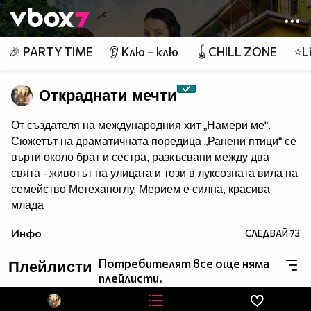
Member of
👾
🎉 PARTY TIME
👂 Клю – клю
🪀CHILL ZONE
⭐Li
Откраднати мечти
От създателя на международния хит „Намери ме“.
Сюжетът на драматичната поредица „Ранени птици“ се
върти около брат и сестра, разкъсвани между два
свята - животът на улицата и този в луксозната вила на
семейство Метеханоглу. Мерием е силна, красива
млада
жена, която е прекарала последните пет години в
Инфо
СЛЕДВАЙ
73
отглеждането на своя „малък брат“ Йомер. Тя е решена
да държи Йомер далеч от влиянието на безмилостния
Потребителят все още няма
Плейлисти
им пастрок Дурмуш и работи ден и нощ, за да го
плейлисти.
постигне. Опитите им да създадат нов живот в
Истанбул поставя началото на верига от събития,