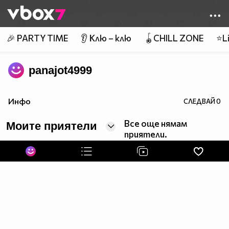
Member of
👾
🎉 PARTY TIME
👂 Клю – клю
🪀CHILL ZONE
⭐Li
panajot4999
Инфо
СЛЕДВАЙ
0
Все още нямам
Моите приятели
приятели.