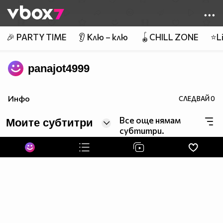
Member of
👾
🎉 PARTY TIME
👂 Клю – клю
🪀CHILL ZONE
⭐Li
panajot4999
Инфо
СЛЕДВАЙ
0
Все още нямам
Моите субтитри
субтитри.