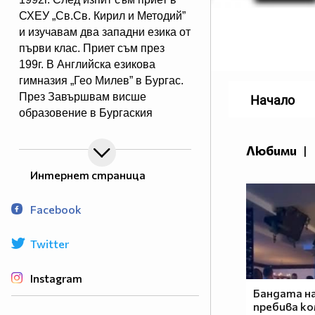
СХЕУ „Св.Св. Кирил и Методий”
и изучавам два западни езика от
първи клас. Приет съм през
199г. В Английска езикова
гимназия „Гео Милев” в Бургас.
През Завършвам висше
Начало
образовение в Бургаския
свободен университет –
специалност „право” през 2018г.
Любими
|
с отличен. Основател и
Интернет страница
организатор през 2016г. на две
каузи , превърнати по-късно в
Facebook
благотворителни
неправителствени организации.
Първата е Международно
Twitter
сдружение „Свободна Европа”,
започнало с наименованието
Instagram
„Цивилни отряди за защита на
Бандата на
пребива ко
жените и вярата”. Същото