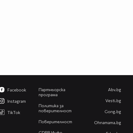
Партньорска
Abv.bg
Facebook
програма
Vesti.bg
Instagram
Политика за
поверителност
Gong.bg
TikTok
Поверителност
Оhnamama.bg
GDPR Инфо