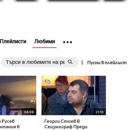
Плейлисти
Любими
|
Пусни в плейлист
04:08
21:10
 Русев
Георги Стоев В
мпания в
Сеизмограф Преди