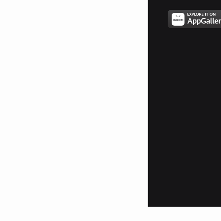
като се въведе нова практика за
отхвълянето на
административния посредник.
Втората е сдружение „Български
юридически комитет- защита на
гражданите с правни средства” ,
в което членуват само хора,
упражняващи юридическа
професия и защитават правата
на майките, децата, възрастните
граждани в битките им със
Агенция „Социално
подпомагане” и Държавна
агенция „Закрила на детето”.
Организацията е популярна
като антипод на „Български
хелизински комитет” и защитава
прават на българите. Наскоро
след дълги съдебни битки успя
да върне децата на майката от