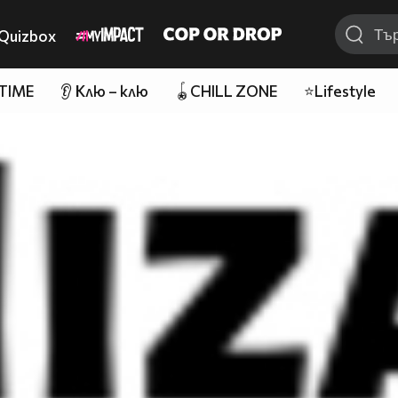
Quizbox
 TIME
👂 Клю – клю
🪀CHILL ZONE
⭐Lifestyle