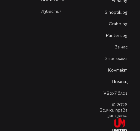
Edna.bg
Известия
Sinoptik.bg
Grabo.bg
Pariteni.bg
За нас
За реклама
Контакт
Помощ
VBox7 блог
© 2026
Всички права
запазени.