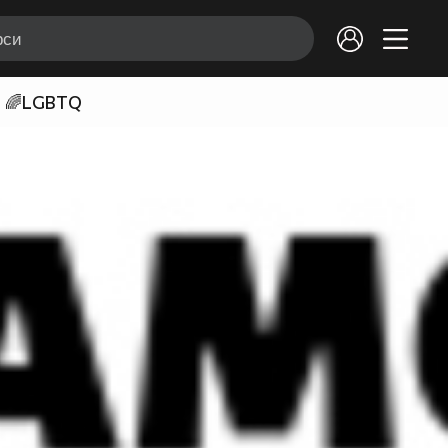
🌈LGBTQ