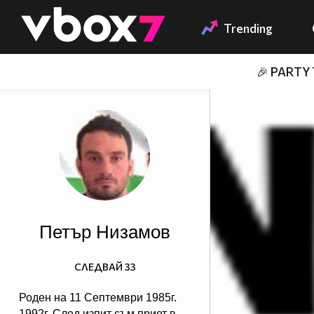
Member of
👾
Trending
🎉 PARTY
Петър Низамов
СЛЕДВАЙ
33
Роден на 11 Септември 1985г.
1992г. След изпит съм приет в