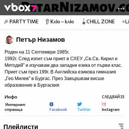
Member of
👾
🎉 PARTY TIME
👂 Клю – клю
🪀CHILL ZONE
⭐Li
Петър Низамов
Роден на 11 Септември 1985г.
1992г. След изпит съм приет в СХЕУ „Св.Св. Кирил и
Методий” и изучавам два западни езика от първи клас.
Приет съм през 199г. В Английска езикова гимназия
„Гео Милев” в Бургас. През Завършвам висше
образовение в Бургаския
свободен университет – специалност „право” през
Инфо
СЛЕДВАЙ
33
2018г. с отличен. Основател и организатор през 2016г.
Интернет
на две каузи , превърнати по-късно в благотворителни
страница
Facebook
Twitter
Instagram
неправителствени организации.
Първата е Международно сдружение „Свободна
Европа”, започнало с наименованието „Цивилни
Плейлисти