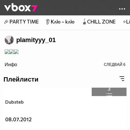
Member of
👾
🎉 PARTY TIME
👂 Клю – клю
🪀CHILL ZONE
⭐Li
plamityyy_01
border=0>
Инфо
СЛЕДВАЙ
6
Плейлисти
LoveMyProfile.com
3
Dubsteb
08.07.2012