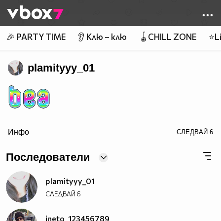
Member of
👾
🎉 PARTY TIME
👂 Клю – клю
🪀CHILL ZONE
⭐Li
plamityyy_01
Инфо
СЛЕДВАЙ
6
border=0>
Последователи
LoveMyProfile.com
plamityyy_01
СЛЕДВАЙ
6
ineto_123456789