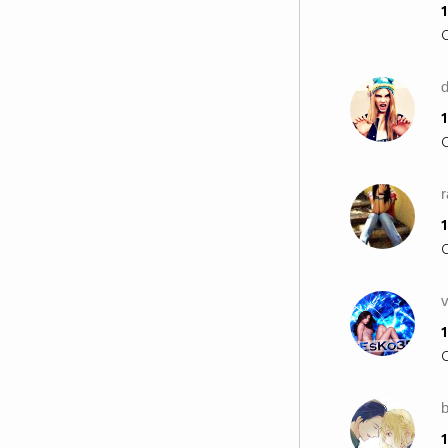
1
Аз съм човекът, чието име не
знаеш...
Аз съм човекът, за когото
нехаеш...
Ти мислиш, че е готино да си
1
свиреп...
но и аз съм човек, като теб...
r
1
1
1