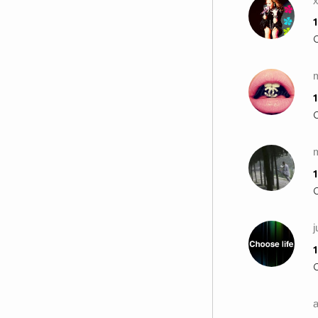
Аз съм човекът, когото плашеше
до смърт всеки ден...
1
Аз съм човекът, който седеше
безмълвно, смутен...
Аз съм човекът, който носи
болка в очите си...
1
Аз съм човекът, който винаги
крие сълзите си...
Аз съм човекът, живял в страх и
насилие толкова време...
Аз съм човекът, разрушен от
1
това време...
Аз съм човекът, който се давеше
в презрение...
j
Аз съм човекът, който
проклинаше своето рождение...
1
Аз съм човекът, когото мачкаше
за забавление...
Аз съм човекът, от твоето
поколение...