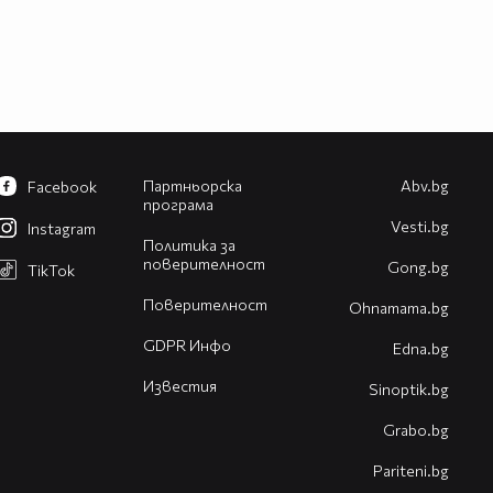
Партньорска
Abv.bg
Facebook
програма
Vesti.bg
Instagram
Политика за
поверителност
Gong.bg
TikTok
Поверителност
Оhnamama.bg
GDPR Инфо
Edna.bg
Известия
Sinoptik.bg
Grabo.bg
Pariteni.bg