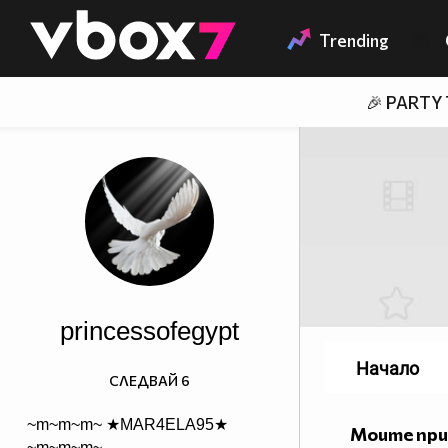
Member of
👾
Trending
🎉 PARTY
princessofegypt
Начало
СЛЕДВАЙ
6
~m~m~m~ ★MAR4ELA95★
Моите пр
~m~m~m~