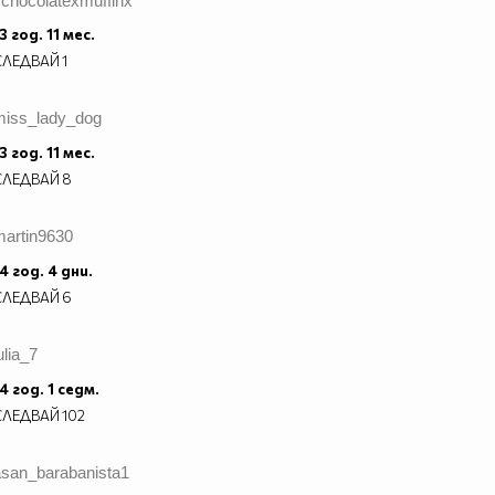
xchocolatexmuffinx
3 год. 11 мес.
СЛЕДВАЙ
1
miss_lady_dog
3 год. 11 мес.
СЛЕДВАЙ
8
martin9630
4 год. 4 дни.
СЛЕДВАЙ
6
ulia_7
4 год. 1 седм.
СЛЕДВАЙ
102
asan_barabanista1