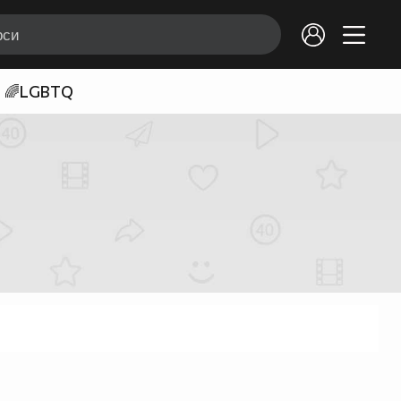
🌈LGBTQ