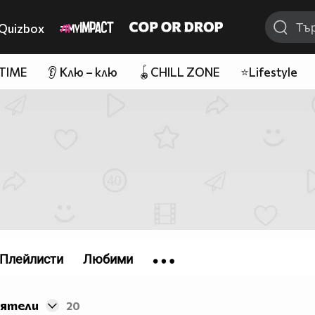
Quizbox
 TIME
👂 Клю – клю
🪀CHILL ZONE
⭐Lifestyle
Плейлисти
Любими
иятели
20