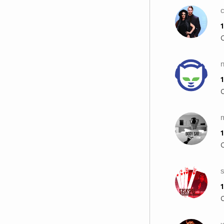
делата им бяха зли.Понеже
всеки,който върши зло,мрази
1
светлината,и не отива към
светлината,
да не би да се открият делта му;
но който постъпва според
n
истината,отива към
1
светлината,за да се явят делата
му,понеже са извършени по
Бога. (Йоан 3:16-21) ✰
/////////////////////////////////////////////////////////////////////////////////////////////////////////
Аз съм човекът, когото
1
тормозеше като малък...
Аз съм човекът, който ти
изглеждаше жалък...
Аз съм човекът, който те
1
отвращаваше...
Аз съм човекът, на когото се
подиграваше...