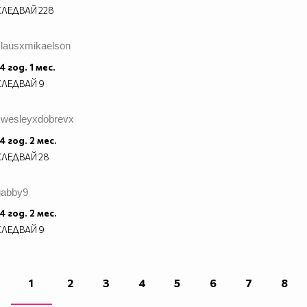
СЛЕДВАЙ
228
klausxmikaelson
4 год. 1 мес.
СЛЕДВАЙ
9
xwesleyxdobrevx
4 год. 2 мес.
СЛЕДВАЙ
28
gabby9
4 год. 2 мес.
СЛЕДВАЙ
9
1
2
3
4
5
6
7
8