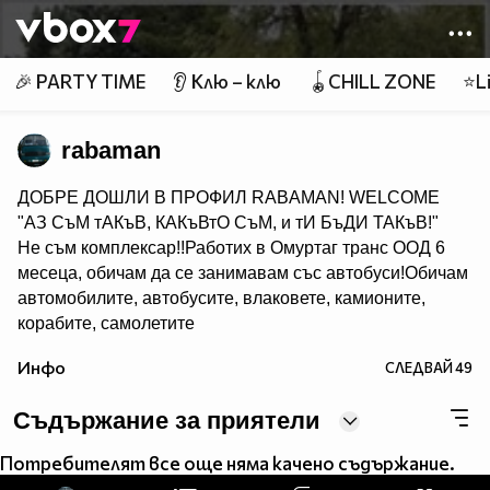
Member of
👾
🎉 PARTY TIME
👂 Клю – клю
🪀CHILL ZONE
⭐Li
rabaman
ДОБРЕ ДОШЛИ В ПРОФИЛ RABAMAN! WELCOME
"АЗ СъМ тАКъВ, КАКъВтО СъМ, и тИ БъДИ ТАКъВ!"
Не съм комплексар!!Работих в Омуртаг транс ООД 6
месеца, обичам да се занимавам със автобуси!Обичам
автомобилите, автобусите, влаковете, камионите,
корабите, самолетите
и всичко големи и мощни машини на този свят,
Инфо
СЛЕДВАЙ
49
високите скорости, WRC, IRC, F1, WTCC и
др.Колекционер съм на списания за автомобили,
Съдържание за приятели
камиони и автобуси.Колекционирам картинки, снимки,
картички и др.
Потребителят все още няма качено съдържание.
ФБ - http://www.facebook.com/profile.php?