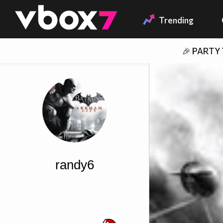
Member of
👾
Trending
🎉 PARTY
randy6