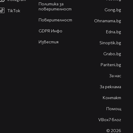
Политика за
поверителност
Gong.bg
TikTok
Поверителност
Оhnamama.bg
GDPR Инфо
Edna.bg
Известия
Sinoptik.bg
Grabo.bg
Pariteni.bg
За нас
За реклама
Контакт
Помощ
VBox7 блог
© 2026