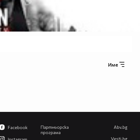
Име
Партньорска
Abv.bg
Facebook
програма
Vesti.bg
Instagram