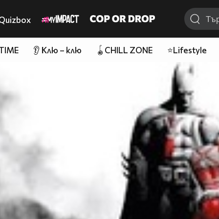
Quizbox
 TIME
👂 Клю – клю
🪀CHILL ZONE
⭐Lifestyle