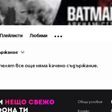
Плейлисти
Любими
ържание
елят все още няма качено съдържание.
Общи условия
Кодекс