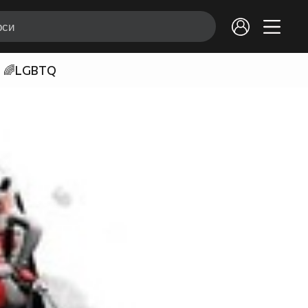
🌈LGBTQ