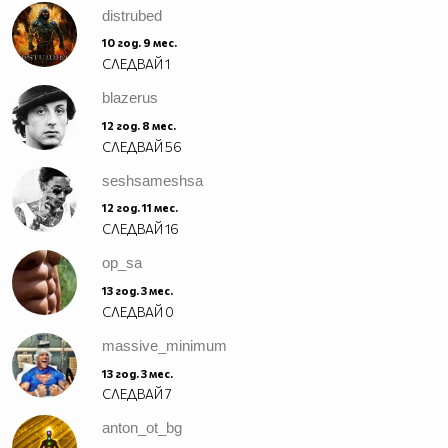
distrubed
10 год. 9 мес.
СЛЕДВАЙ
1
blazerus
12 год. 8 мес.
СЛЕДВАЙ
56
seshsameshsa
12 год. 11 мес.
СЛЕДВАЙ
16
op_sa
13 год. 3 мес.
СЛЕДВАЙ
0
massive_minimum
13 год. 3 мес.
СЛЕДВАЙ
7
anton_ot_bg