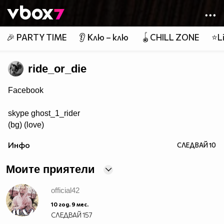
Member of
👾
🎉 PARTY TIME
👂 Клю – клю
🪀CHILL ZONE
⭐Li
ride_or_die
Facebook
skype ghost_1_rider
(bg) (love)
Инфо
СЛЕДВАЙ
10
Моите приятели
official42
10 год. 9 мес.
СЛЕДВАЙ
157