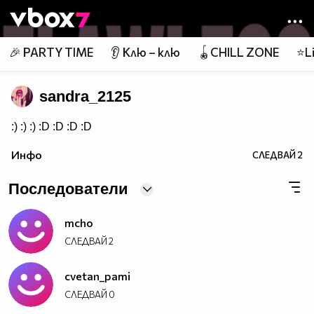
Member of
👾
🎉 PARTY TIME
👂 Клю – клю
🪀CHILL ZONE
⭐Li
sandra_2125
:) :) :) :D :D :D :D
Инфо
СЛЕДВАЙ
2
Последователи
mcho
СЛЕДВАЙ
2
cvetan_pami
СЛЕДВАЙ
0