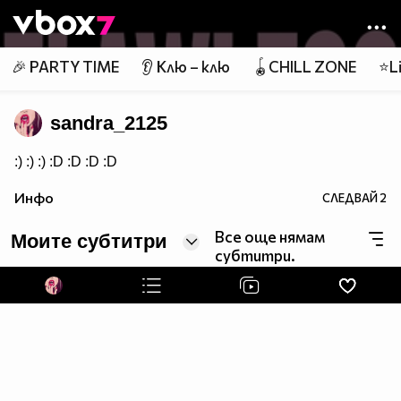
Member of
👾
🎉 PARTY TIME
👂 Клю – клю
🪀CHILL ZONE
⭐Li
sandra_2125
:) :) :) :D :D :D :D
Инфо
СЛЕДВАЙ
2
Все още нямам
Моите субтитри
субтитри.