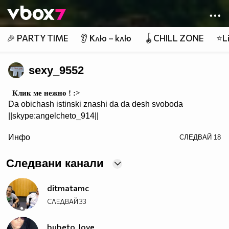
Member of
👾
🎉 PARTY TIME
👂 Клю – клю
🪀CHILL ZONE
⭐Li
sexy_9552
Клик ме нежно ! :>
Da obichash istinski znashi da da desh svoboda
||skype:angelcheto_914||
/>
Инфо
СЛЕДВАЙ
18
~~~~~~♥♥♥ ♥♥♥ ♥♥♥~~~~~~~~
~~~♥♥♥♥♥♥♥♥♥~~~~~~♥♥♥♥♥♥♥♥
Следвани канали
~~♥♥♥♥♥♥♥♥♥♥♥♥~~♥♥♥♥♥♥♥~~♥♥♥
~♥♥♥♥♥♥♥♥♥♥♥♥♥♥♥♥♥♥♥♥♥♥♥♥~~♥♥♥
~♥♥♥♥♥♥♥♥♥♥♥♥♥♥♥♥♥♥♥♥♥♥♥♥~~♥♥♥
ditmatamc
~♥♥♥♥♥♥♥♥♥♥♥♥♥♥♥♥♥♥♥♥♥♥♥♥~~♥♥♥
СЛЕДВАЙ
33
~~♥♥♥♥♥♥♥♥♥♥♥♥♥♥♥♥♥♥♥♥♥♥~~♥♥♥
~~~♥♥♥♥♥♥♥♥♥♥♥♥♥♥♥♥♥♥♥♥♥♥♥
bubeto_love_