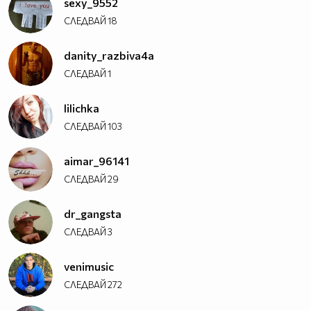
sexy_9552
_________________$$$$$$$$$$$$$
СЛЕДВАЙ
18
____________________$$$$$$$
______________________$$
danity_razbiva4a
СЛЕДВАЙ
1
lilichka
СЛЕДВАЙ
103
aimar_96141
СЛЕДВАЙ
29
dr_gangsta
СЛЕДВАЙ
3
venimusic
СЛЕДВАЙ
272