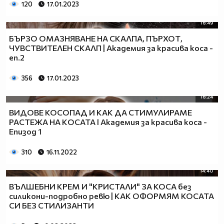
120
17.01.2023
_________________$$$$$$$$$$$$$
____________________$$$$$$$
16:49
______________________$$
БЪРЗО ОМАЗНЯВАНЕ НА СКАЛПА, ПЪРХОТ,
ЧУВСТВИТЕЛЕН СКАЛП | Академия за красива коса -
еп.2
356
17.01.2023
16:24
ВИДОВЕ КОСОПАД И КАК ДА СТИМУЛИРАМЕ
РАСТЕЖА НА КOСАТА l Академия за красива коса -
Епизод 1
310
16.11.2022
14:40
ВЪЛШЕБНИ КРЕМ И "КРИСТАЛИ" ЗА КОСА без
силикони-подробно ревю | КАК ОФОРМЯМ КОСАТА
СИ БЕЗ СТИЛИЗАНТИ