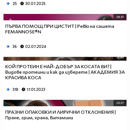
~~~~~~♥♥♥♥♥♥♥♥♥♥♥♥♥♥♥♥♥
25
30.07.2025
~~~~~~~~♥♥♥♥♥♥♥♥♥♥♥♥♥
~~~~~~~~~~♥♥♥♥♥♥♥♥
05:37
~~~~~~~~~~~~♥♥♥
ПЪРВА ПОМОЩ ПРИ ЦИСТИТ | Ревю на сашета
~~~~~~~~~~~~~♥
FEMANNOSE®N
36
02.07.2024
Ако му липсваш - ще ти се обади! Aко те иска - ще ти го
каже! Aко му пука - ще ти го покаже!А ако е прекалено
14:46
горд ще седи отсртани и ще те гледа как си с някой
КОЙ ПРОТЕИН Е НАЙ-ДОБЪР ЗА КОСАТА ВИ? |
друг!!!!!
Видове протеини и как да изберете | АКАДЕМИЯ ЗА
КРАСИВА КОСА
___________ $$$$$$$$______$$$$$$$$$
__________$$$$$$$$$$$$__$$$$$$$__$$$$
318
17.01.2023
_________$$$$$$$$$$$$$$$$$$$$$$$$__$$$
_________$$$$$$$$$$$$$$$$$$$$$$$$__$$$
23:27
_________$$$$$$$$$$$$$$$$$$$$$$$$__$$$
ПРАЗНИ ОПАКОВКИ И ЛИРИЧНИ ОТКЛОНЕНИЯ |
__________$$$$$$$$$$$$$$$$$$$$$$__$$$
Пране, грим, храна, витамини
____________$$$$$$$$$$$$$$$$$$$$$$$
_______________$$$$$$$$$$$$$$$$$