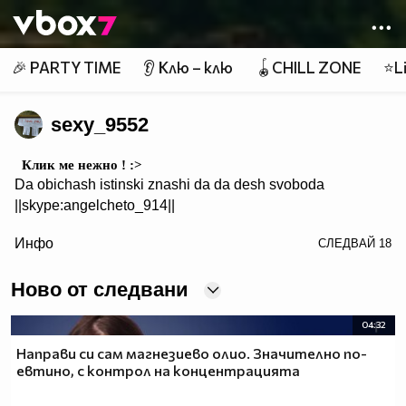
Member of
👾
🎉 PARTY TIME
👂 Клю – клю
🪀CHILL ZONE
⭐Li
sexy_9552
Клик ме нежно ! :>
Da obichash istinski znashi da da desh svoboda
||skype:angelcheto_914||
/>
Инфо
СЛЕДВАЙ
18
~~~~~~♥♥♥ ♥♥♥ ♥♥♥~~~~~~~~
~~~♥♥♥♥♥♥♥♥♥~~~~~~♥♥♥♥♥♥♥♥
Ново от следвани
~~♥♥♥♥♥♥♥♥♥♥♥♥~~♥♥♥♥♥♥♥~~♥♥♥
~♥♥♥♥♥♥♥♥♥♥♥♥♥♥♥♥♥♥♥♥♥♥♥♥~~♥♥♥
04:32
~♥♥♥♥♥♥♥♥♥♥♥♥♥♥♥♥♥♥♥♥♥♥♥♥~~♥♥♥
~♥♥♥♥♥♥♥♥♥♥♥♥♥♥♥♥♥♥♥♥♥♥♥♥~~♥♥♥
Направи си сам магнезиево олио. Значително по-
евтино, с контрол на концентрацията
~~♥♥♥♥♥♥♥♥♥♥♥♥♥♥♥♥♥♥♥♥♥♥~~♥♥♥
~~~♥♥♥♥♥♥♥♥♥♥♥♥♥♥♥♥♥♥♥♥♥♥♥