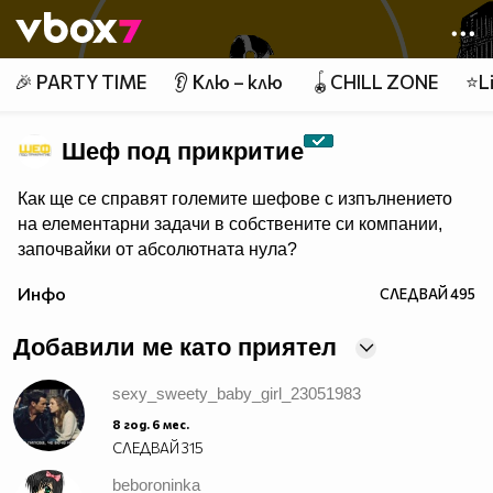
Member of
👾
🎉 PARTY TIME
👂 Клю – клю
🪀CHILL ZONE
⭐Li
Шеф под прикритие
Как ще се справят големите шефове с изпълнението
на елементарни задачи в собствените си компании,
започвайки от абсолютната нула?
Инфо
СЛЕДВАЙ
495
Добавили ме като приятел
sexy_sweety_baby_girl_23051983
8 год. 6 мес.
СЛЕДВАЙ
315
beboroninka