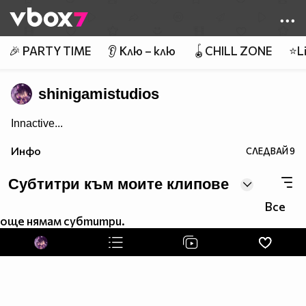
Member of
👾
🎉 PARTY TIME
👂 Клю – клю
🪀CHILL ZONE
⭐Li
shinigamistudios
Innactive...
Инфо
СЛЕДВАЙ
9
Субтитри към моите клипове
Все
още нямам субтитри.