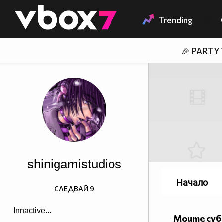
Member of
👾
Trending
🎉 PARTY
shinigamistudios
Начало
СЛЕДВАЙ
9
Innactive...
Моите су