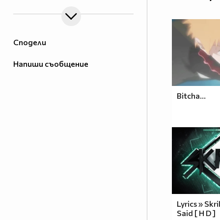
Сподели
Напиши съобщение
Bitcha...
Lyrics » Skri
Said [ H D ]