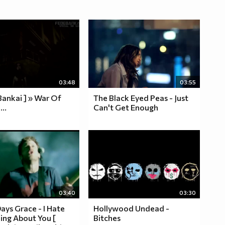
03:48
03:55
Bankai ] » War Of
The Black Eyed Peas - Just
..
Can't Get Enough
03:40
03:30
ays Grace - I Hate
Hollywood Undead -
ing About You [
Bitches