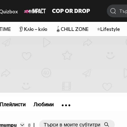
Quizbox
 TIME
👂 Клю – клю
🪀CHILL ZONE
⭐Lifestyle
Плейлисти
Любими
бтитри
8
|