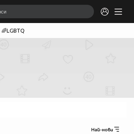
🌈LGBTQ
Най-нови