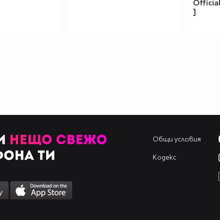
Officia
]
Общи условия
Кодекс