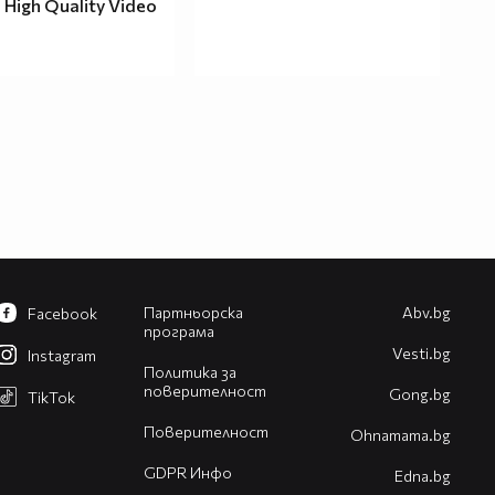
l High Quality Video
Партньорска
Abv.bg
Facebook
програма
Vesti.bg
Instagram
Политика за
поверителност
Gong.bg
TikTok
Поверителност
Оhnamama.bg
GDPR Инфо
Edna.bg