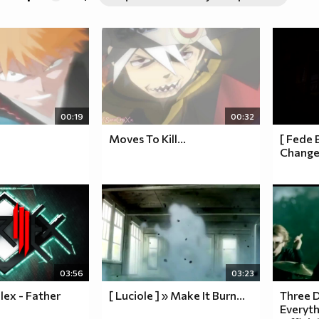
00:19
00:32
Moves To Kill...
[ Fede 
Change.
03:56
03:23
llex - Father
[ Luciole ] » Make It Burn...
Three D
Everyth