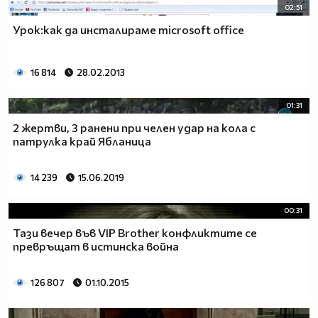
02:51
Урок:как да инсталираме microsoft office
16 814
28.02.2013
01:31
2 жертви, 3 ранени при челен удар на кола с
патрулка край Ябланица
14 239
15.06.2019
00:31
Тази вечер във VIP Brother конфликтите се
превръщат в истинска война
126 807
01.10.2015