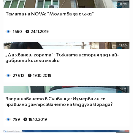
17:23
Темата на NOVA: "Молитва за дъжд"
1 560
24.11.2019
12:10
„Да хванеш гората”: Тъжната история зад най-
доброто кисело мляко
27 612
19.10.2019
05:51
Запрашаването в Сливница: Измерва ли се
правилно замърсяването на въздуха в града?
799
18.10.2019