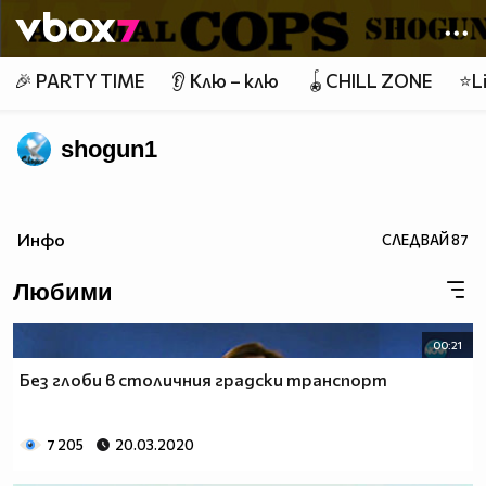
Member of
👾
🎉 PARTY TIME
👂 Клю – клю
🪀CHILL ZONE
⭐Li
shogun1
Инфо
СЛЕДВАЙ
87
Любими
00:21
Без глоби в столичния градски транспорт
7 205
20.03.2020