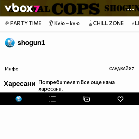
Member of
👾
🎉 PARTY TIME
👂 Клю – клю
🪀CHILL ZONE
⭐Li
shogun1
Инфо
СЛЕДВАЙ
87
Потребителят все още няма
Харесани
харесани.