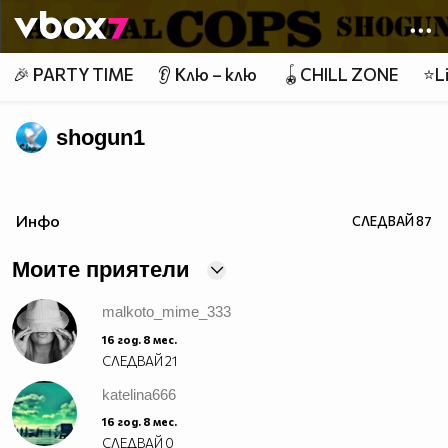
Member of
👾
🎉 PARTY TIME
👂 Клю – клю
🪀CHILL ZONE
⭐Li
shogun1
Инфо
СЛЕДВАЙ
87
Моите приятели
malkoto_mime_333
16 год. 8 мес.
СЛЕДВАЙ
21
katelina666
16 год. 8 мес.
СЛЕДВАЙ
0