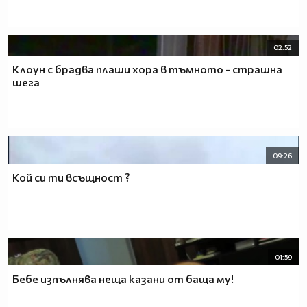
02:52
Клоун с брадва плаши хора в тъмното - страшна
шега
09:26
Кой си ти всъщност ?
01:59
Бебе изпълнява неща казани от баща му!