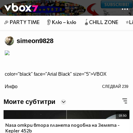
Member of
👾
🎉 PARTY TIME
👂 Клю – клю
🪀CHILL ZONE
⭐Li
simeon9828
color="black" face="Arial Black" size="5">VBOX
color="red" face="Arial Black" size="5">7
Инфо
СЛЕДВАЙ
239
Моите субтитри
Топ 40 Смях
01:50
Top 40 поп - фолк |народна|
Nasa откри втора планета подобна на Земята -
Kepler 452b