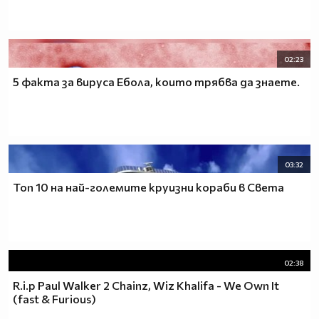
02:23
5 факта за вируса Ебола, които трябва да знаете.
03:32
Топ 10 на най-големите круизни кораби в Света
02:38
R.i.p Paul Walker 2 Chainz, Wiz Khalifa - We Own It
(fast & Furious)