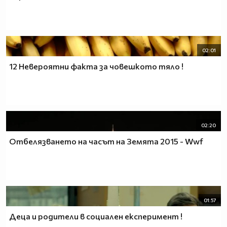
H D - клипове на Vbox7
Популярни клипове днес ®
02:01
12 Невероятни факта за човешкото тяло !
Брояч на хората гледали профила ми.
02:20
Отбелязването на часът на Земята 2015 - Wwf
01:57
Деца и родители в социален експеримент !