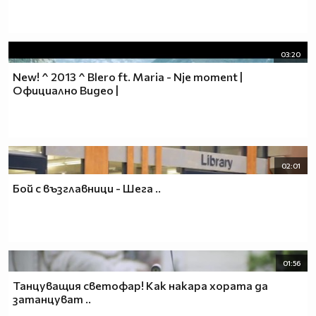
03:20
New! ^ 2013 ^ Blero ft. Maria - Njе moment |
Официално Видео |
02:01
Бой с възглавници - Шега ..
01:56
Танцуващия светофар! Как накара хората да
затанцуват ..