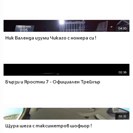
04:30
Ник Валенда изуми Чикаго с номера си !
02:36
Бързи и Яростни 7 - Официален Трейлър
02:32
Щура шега с таксиметров шофьор !