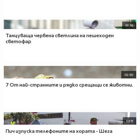
01:56
Танцуваща червена светлина на пешеходен
светофар
02:50
7 От най-странните и рядко срещащи се животни.
03:11
Пич изпуска телефоните на хората - Шега