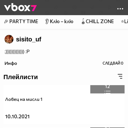
Member of
👾
🎉 PARTY TIME
👂 Клю – клю
🪀CHILL ZONE
⭐Li
sisito_uf
;))))))))))))) :P
Инфо
СЛЕДВАЙ
0
Плейлисти
12
Ловец на мисли 1
10.10.2021