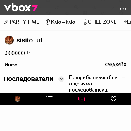
Member of
👾
🎉 PARTY TIME
👂 Клю – клю
🪀CHILL ZONE
⭐Li
sisito_uf
;))))))))))))) :P
Инфо
СЛЕДВАЙ
0
Потребителят все
Последователи
още няма
последователи.