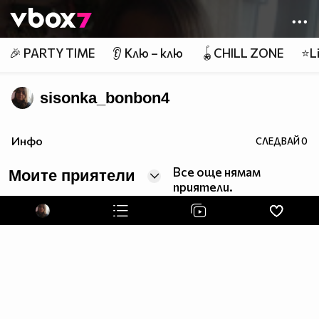
Member of
👾
🎉 PARTY TIME
👂 Клю – клю
🪀CHILL ZONE
⭐Li
sisonka_bonbon4
Инфо
СЛЕДВАЙ
0
Все още нямам
Моите приятели
приятели.