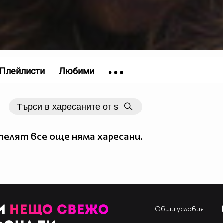
Плейлисти
Любими
|
елят все още няма харесани.
Общи условия