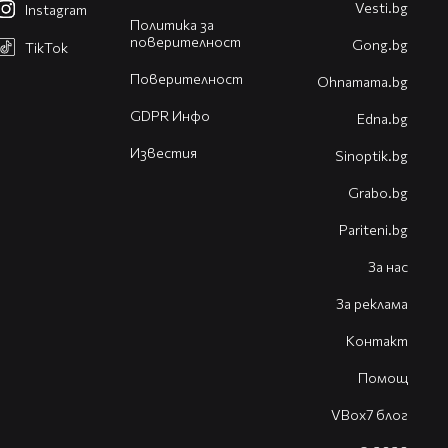
Vesti.bg
Instagram
Политика за
поверителност
Gong.bg
TikTok
Поверителност
Оhnamama.bg
GDPR Инфо
Edna.bg
Известия
Sinoptik.bg
Grabo.bg
Pariteni.bg
За нас
За реклама
Контакт
Помощ
VBox7 блог