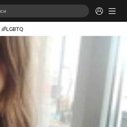
🌈LGBTQ