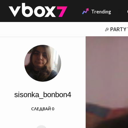
Member of
👾
Trending
🎉 PARTY
sisonka_bonbon4
СЛЕДВАЙ
0