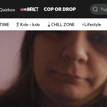
Quizbox
 TIME
👂 Клю – клю
🪀CHILL ZONE
⭐Lifestyle