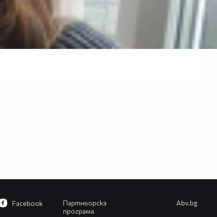
Партньорска
Abv.bg
Facebook
програма