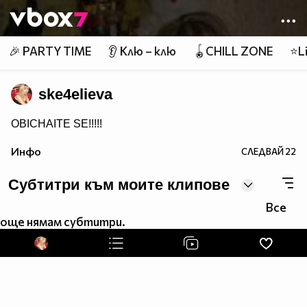
Member of
👾
🎉 PARTY TIME
👂 Клю – клю
🪀CHILL ZONE
⭐Li
ske4elieva
OBICHAITE SE!!!!!
Инфо
СЛЕДВАЙ
22
Субтитри към моите клипове
Все
още нямам субтитри.