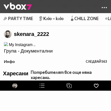
Member of
👾
🎉 PARTY TIME
👂 Клю – клю
🪀CHILL ZONE
⭐Li
skenara_2222
My Instagram ..
Група - Документални
__
Филми!
Инфо
СЛЕДВАЙ
563
Потребителят все още няма
Харесани
харесани.