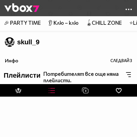
Member of
👾
🎉 PARTY TIME
👂 Клю – клю
🪀CHILL ZONE
⭐Li
skull_9
Инфо
СЛЕДВАЙ
3
Потребителят все още няма
Плейлисти
плейлисти.