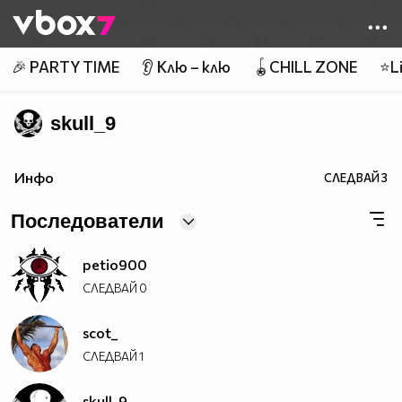
Member of
👾
🎉 PARTY TIME
👂 Клю – клю
🪀CHILL ZONE
⭐Li
skull_9
Инфо
СЛЕДВАЙ
3
Последователи
petio900
СЛЕДВАЙ
0
scot_
СЛЕДВАЙ
1
skull_9