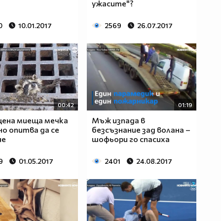
ужасите"?
0
10.01.2017
2569
26.07.2017
00:42
01:19
щена миеща мечка
Мъж изпада в
о опитва да се
безсъзнание зад волана –
не
шофьори го спасиха
9
01.05.2017
2401
24.08.2017