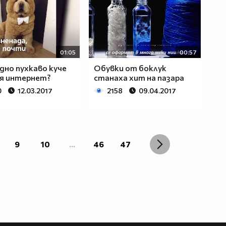
01:05
00:57
дно пухкаво куче
Обувки от боклук
я интернет?
станаха хит на пазара
0
12.03.2017
2158
09.04.2017
9
10
...
46
47