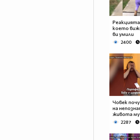
Реакцията
което вижд
ви умили
2400
Човек почу
на непозна
живота му
2287