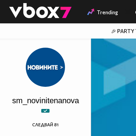
Member of
👾
Trending
🎉 PARTY
sm_novinitenanova
СЛЕДВАЙ
81