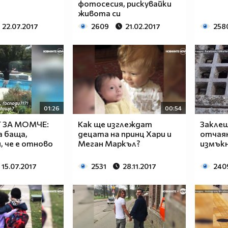
фотосесия, рискувайки
живота си
22.07.2017
2609
21.02.2017
258
01:26
00:54
 ЗА МОМЧЕ:
Как ще изглеждат
Закле
а баща,
децата на принц Хари и
отчаян
, че е отново
Меган Маркъл?
измък
15.07.2017
2531
28.11.2017
240