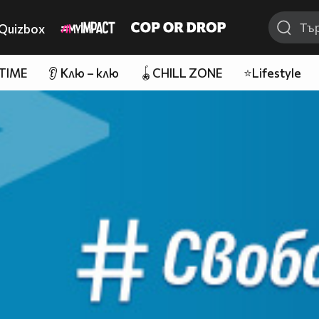
Quizbox
 TIME
👂 Клю – клю
🪀CHILL ZONE
⭐Lifestyle