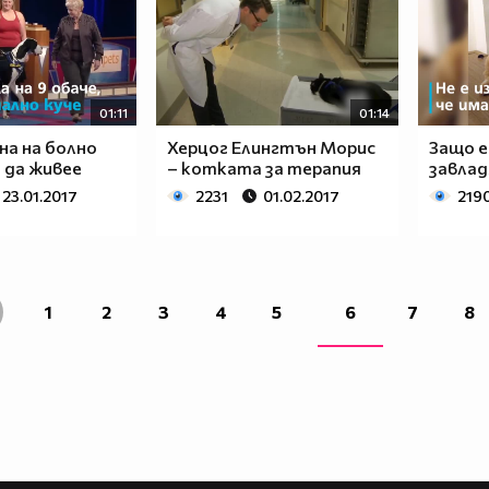
01:11
01:14
на на болно
Херцог Елингтън Морис
Защо е
 да живее
– котката за терапия
завлад
23.01.2017
2231
01.02.2017
219
1
2
3
4
5
6
7
8