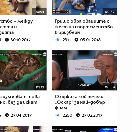
00:54
00:37
уство – между
Гришо обра овациите с
остта и
жест на спортсменство
зията
в Бризбейн
8
30.10.2017
2311
05.01.2018
01:12
00:39
а измъчват това
Сбъркаха кой печели
о, без да искат
„Оскар“ за най-добър
филм
6
27.04.2017
2250
27.02.2017