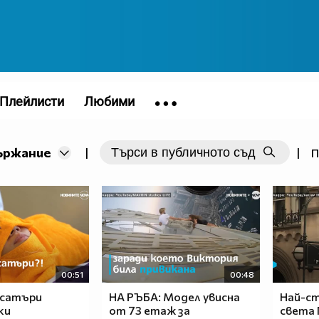
Плейлисти
Любими
ържание
|
|
П
00:51
00:48
 сатъри
НА РЪБА: Модел увисна
Най-с
ки
от 73 етаж за
света 