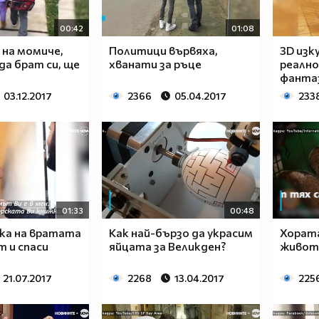
00:42
01:08
 на момиче,
Политици вървяха,
3D изк
а брат си, ще
хванати за ръце
реалн
фанта
03.12.2017
2366
05.04.2017
233
01:33
00:48
ка на вратата
Как най-бързо да украсим
Хорат
т и спаси
яйцата за Великден?
животн
21.07.2017
2268
13.04.2017
225