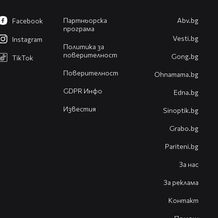
Партньорска
Abv.bg
Facebook
програма
Vesti.bg
Instagram
Политика за
поверителност
Gong.bg
TikTok
Поверителност
Оhnamama.bg
GDPR Инфо
Edna.bg
Известия
Sinoptik.bg
Grabo.bg
Pariteni.bg
За нас
За реклама
Контакт