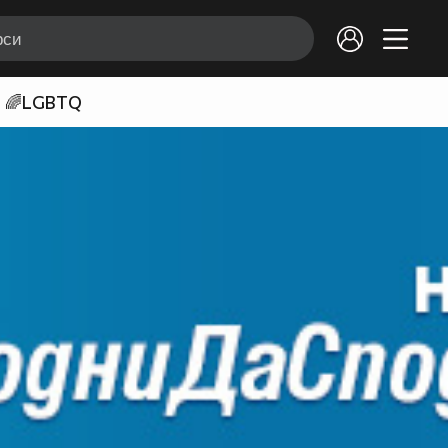
🌈LGBTQ