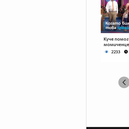
Куче помог
момиченце
2233