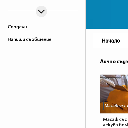
Сподели
Напиши съобщение
Начало
Лично съд
Масаж със
лекува бол