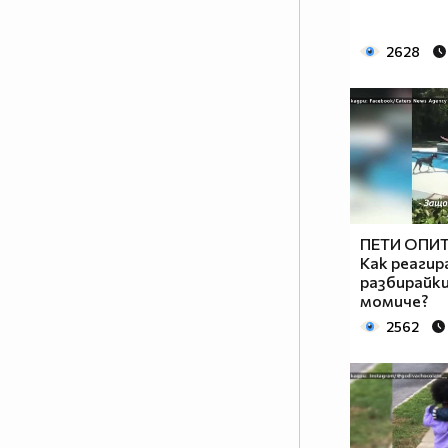
2628
ПЕТИ ОПИТ
Как реагир
разбирайки
момиче?
2562