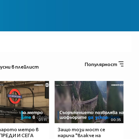
Популярност
усни в плейлист
01:11
00:35
тарото метро в
Защо този мост се
ПРЕДИ И СЕГА
нарича "влакче на