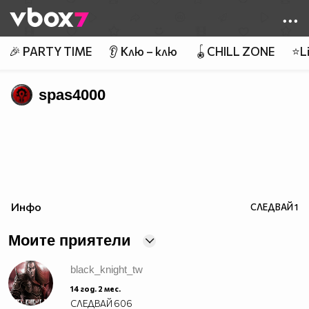
Member of
👾
🎉 PARTY TIME
👂 Клю – клю
🪀CHILL ZONE
⭐Li
spas4000
Инфо
СЛЕДВАЙ
1
Моите приятели
black_knight_tw
14 год. 2 мес.
СЛЕДВАЙ
606