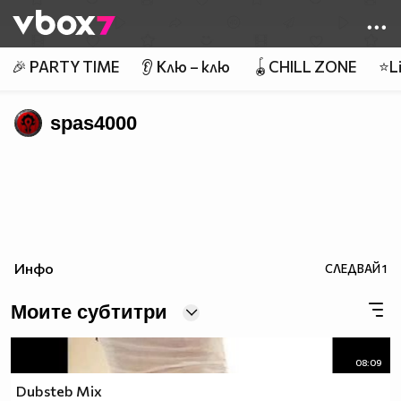
Member of
👾
🎉 PARTY TIME
👂 Клю – клю
🪀CHILL ZONE
⭐Li
spas4000
Инфо
СЛЕДВАЙ
1
Моите субтитри
08:09
Dubsteb Mix