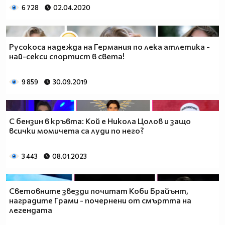
6 728
02.04.2020
Русокоса надежда на Германия по лека атлетика -
най-секси спортист в света!
9 859
30.09.2019
С бензин в кръвта: Кой е Никола Цолов и защо
всички момичета са луди по него?
3 443
08.01.2023
Световните звезди почитат Коби Брайънт,
наградите Грами - почернени от смъртта на
легендата