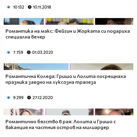
10 132
10.11.2018
Романтика на макс: Фейгин и Жорката си подариха
специална вечер
7 759
01.03.2023
Романтична Коледа: Гришо и Лолита посрещнаха
празника заедно на луксозна трапеза
9 299
27.12.2020
Романтично бягство в рая: Лолита и Гришо с
ваканция на частния остров на милиардер