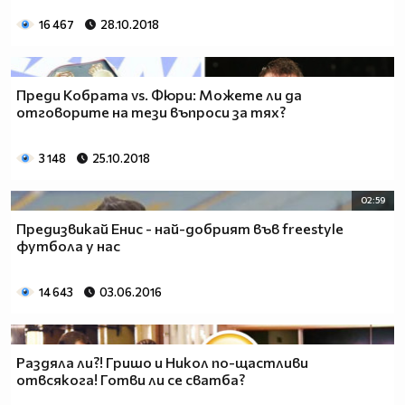
16 467
28.10.2018
Преди Кобрата vs. Фюри: Можете ли да
отговорите на тези въпроси за тях?
3 148
25.10.2018
02:59
Предизвикай Енис - най-добрият във freestyle
футбола у нас
14 643
03.06.2016
Раздяла ли?! Гришо и Никол по-щастливи
отвсякога! Готви ли се сватба?