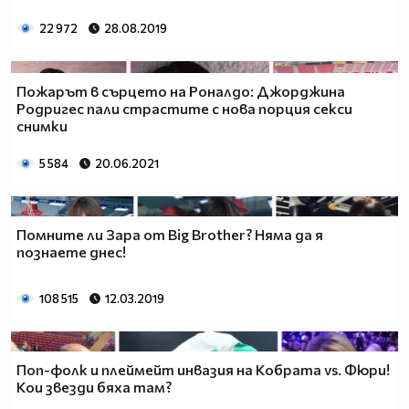
22 972
28.08.2019
Пожарът в сърцето на Роналдо: Джорджина
Родригес пали страстите с нова порция секси
снимки
5 584
20.06.2021
Помните ли Зара от Big Brother? Няма да я
познаете днес!
108 515
12.03.2019
Поп-фолк и плеймейт инвазия на Кобрата vs. Фюри!
Кои звезди бяха там?