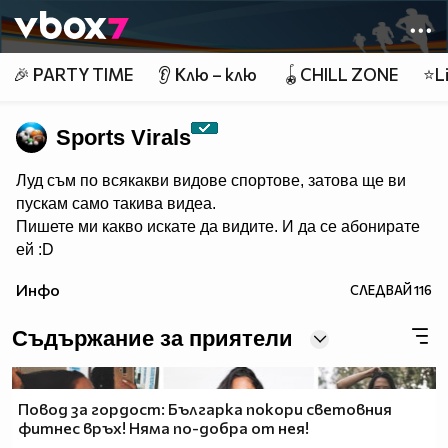
Member of
👾
🎉 PARTY TIME
👂 Клю – клю
🪀CHILL ZONE
⭐Li
Sports Virals
Луд съм по всякакви видове спортове, затова ще ви
пускам само такива видеа.
Пишете ми какво искате да видите. И да се абонирате
ей :D
Инфо
СЛЕДВАЙ
116
Съдържание за приятели
Повод за гордост: Българка покори световния
фитнес връх! Няма по-добра от нея!