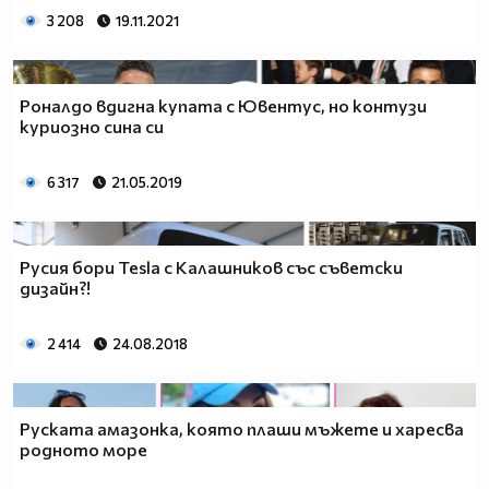
3 208
19.11.2021
Роналдо вдигна купата с Ювентус, но контузи
куриозно сина си
6 317
21.05.2019
Русия бори Tesla с Калашников със съветски
дизайн?!
2 414
24.08.2018
Руската амазонка, която плаши мъжете и харесва
родното море