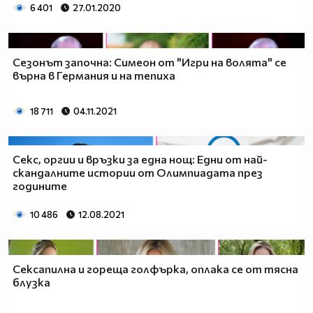
6 401
27.01.2020
Сезонът започна: Симеон от "Игри на волята" се
върна в Германия и на тепиха
18 711
04.11.2021
Секс, оргии и връзки за една нощ: Едни от най-
скандалните истории от Олимпиадата през
годините
10 486
12.08.2021
Сексапилна и гореща голфърка, оплака се от тясна
блузка