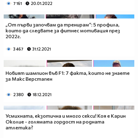
7 161
20.01.2022
„От първи започвам да тренирам“: 5 профила,
които да следвате за фитнес мотивация през
2022г.
3 467
31.12.2021
Новият шампион във F1: 7 факта, които не знаете
за Макс Верстапен
2 380
18.12.2021
Усмихната, екзотична и много секси! Коя е Карин
Околие - голямата гордост на родната
атлетика?