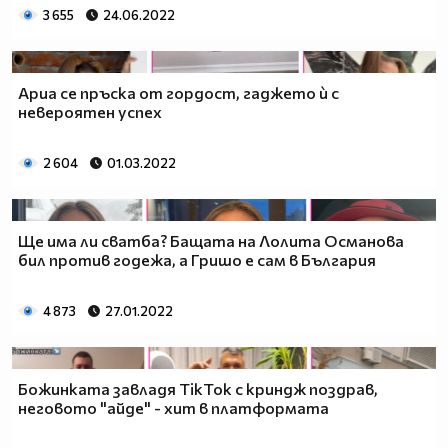
3 655
24.06.2022
Ариа се пръска от гордост, гаджето ѝ с
невероятен успех
2 604
01.03.2022
Ще има ли сватба? Бащата на Лолита Османова
бил против годежа, а Гришо е сам в България
4 873
27.01.2022
Божинката завладя TikTok с криндж поздрав,
неговото "айде" - хит в платформата