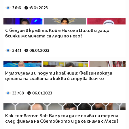
3 616
13.01.2023
С бензин в кръвта: Кой е Никола Цолов и защо
всички момичета са луди по него?
3 441
08.01.2023
Измръзнали и подути крайници: Фейгин показа
цената на славата и какво ѝ струва всичко
33 768
06.01.2023
Как готвачът Salt Bae успя да се появи на терена
след финала на Световното и да се снима с Меси?