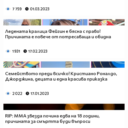
7 759
01.03.2023
Ледената кралица Фейгин е бясна с право!
Причината е повече от потресаваща и обидна
1 931
17.02.2023
Семейството преди всичко! Кристиано Роналдо,
Джорджина, децата и една красива приказка
2 022
17.01.2023
RIP: MMA звезда почина едва на 18 години,
причината за смъртта буди въпроси