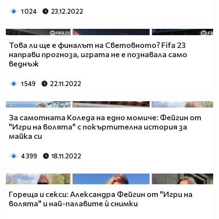
1 024
23.12.2022
Това ли ще е финалът на Световното? Fifa 23
направи прогноза, играта не е познавала само
веднъж
1 549
22.11.2022
За самотната Коледа на едно момиче: Фейгин от
"Игри на волята" с покъртителна история за
майка си
4 399
18.11.2022
Гореща и секси: Александра Фейгин от "Игри на
волята" и най-палавите ѝ снимки