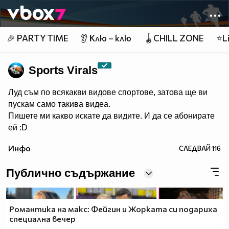
Member of
👾
🎉 PARTY TIME
👂 Клю – клю
🪀CHILL ZONE
⭐Li
Sports Virals
Луд съм по всякакви видове спортове, затова ще ви
пускам само такива видеа.
Пишете ми какво искате да видите. И да се абонирате
ей :D
Инфо
СЛЕДВАЙ
116
Публично съдържание
Романтика на макс: Фейгин и Жорката си подариха
специална вечер