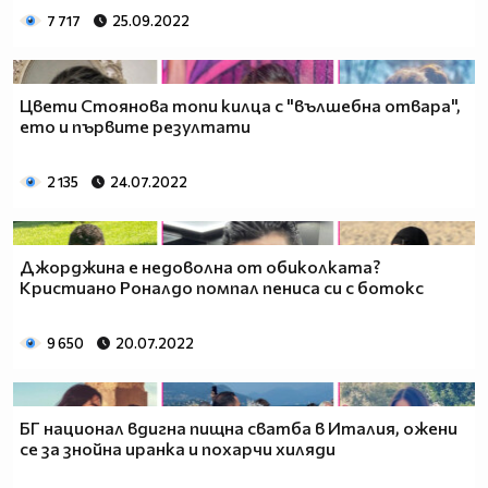
7 717
25.09.2022
Цвети Стоянова топи килца с "вълшебна отвара",
ето и първите резултати
2 135
24.07.2022
Джорджина е недоволна от обиколката?
Кристиано Роналдо помпал пениса си с ботокс
9 650
20.07.2022
БГ национал вдигна пищна сватба в Италия, ожени
се за знойна иранка и похарчи хиляди