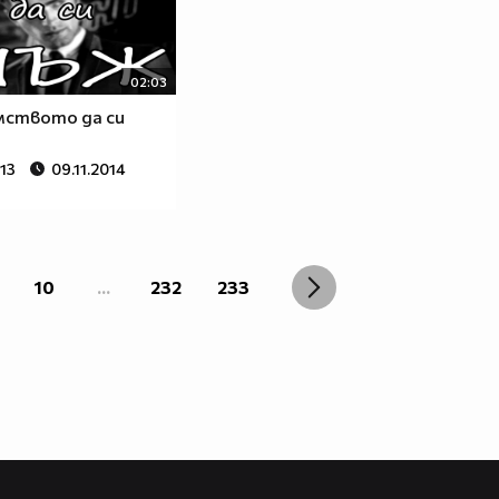
02:03
мството да си
13
09.11.2014
10
...
232
233