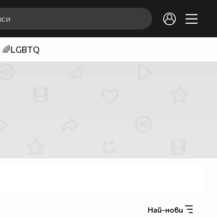
🌈LGBTQ
Най-нови