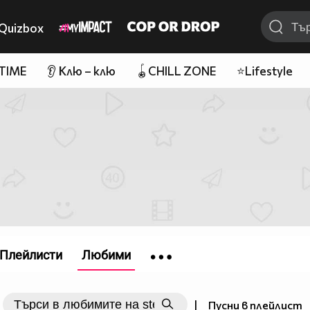
Quizbox
 TIME
👂 Клю – клю
🪀CHILL ZONE
⭐Lifestyle
Плейлисти
Любими
|
Пусни в плейлист