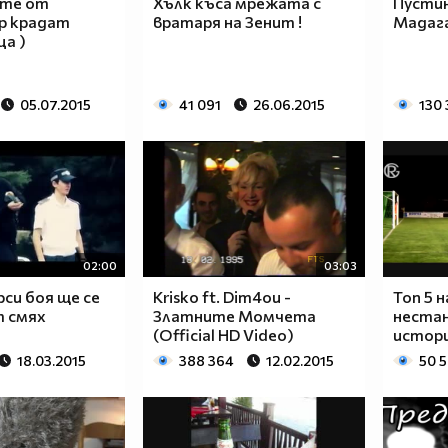
ите от
Хълк къса мрежата с
Пусти
р крадат
вратаря на Зенит !
Мадага
ца )
05.07.2015
41 091
26.06.2015
130 
02:00
03:03
рси боя ще се
Krisko ft. Dim4ou -
Топ 5 н
т смях
Златните Момчета
нестан
(Official HD Video)
истори
18.03.2015
388 364
12.02.2015
50 5