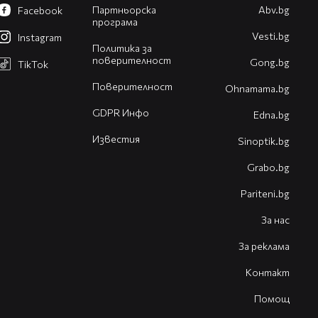
Партньорска
Abv.bg
Facebook
програма
Vesti.bg
Instagram
Политика за
поверителност
Gong.bg
TikTok
Поверителност
Оhnamama.bg
GDPR Инфо
Edna.bg
Известия
Sinoptik.bg
Grabo.bg
Pariteni.bg
За нас
За реклама
Контакт
Помощ