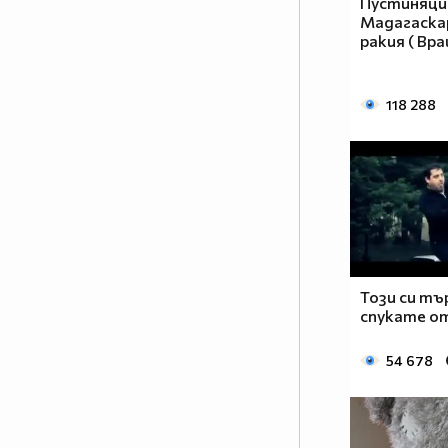
Пустиняц
Мадагаска
ракия ( Вра
118 288
Този си тъ
спукате о
54 678