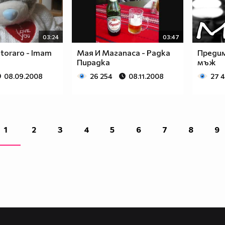
03:24
03:47
Storaro - Imam
Мая И Магапаса - Радка
Преди
Пирадка
мъж
08.09.2008
26 254
08.11.2008
27 4
1
2
3
4
5
6
7
8
9