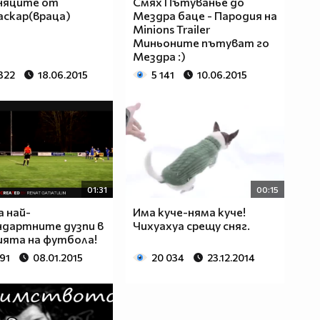
няците от
Смях Пътуванье до
скар(враца)
Мездра баце - Пародия на
Minions Trailer
Миньоните пътуват го
Мездра :)
322
18.06.2015
5 141
10.06.2015
01:31
00:15
а най-
Има куче-няма куче!
дартните дузпи в
Чихуахуа срещу сняг.
ята на футбола!
91
08.01.2015
20 034
23.12.2014