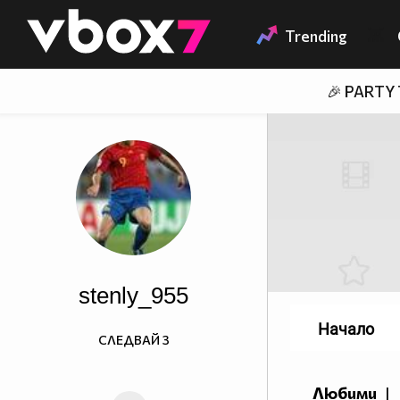
Member of
👾
Trending
🎉 PARTY
stenly_955
Начало
СЛЕДВАЙ
3
Любими
|