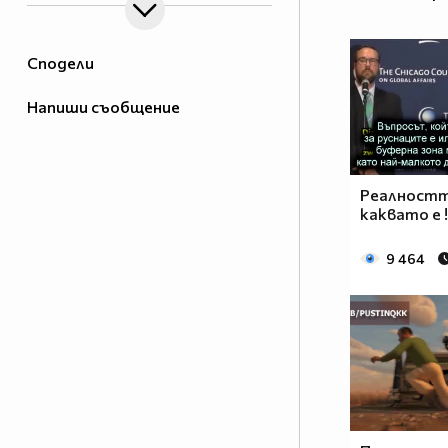
Сподели
Напиши съобщение
Реалностт
каквато е !
9 464