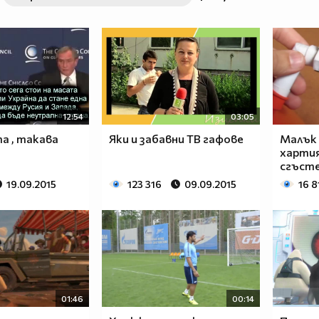
12:54
03:05
а , такава
Яки и забавни ТВ гафове
Малък 
харти
сгъсте
19.09.2015
123 316
09.09.2015
16 8
01:46
00:14