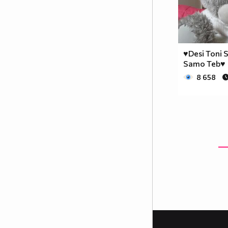
♥Desi Toni 
Samo Teb♥
8 658