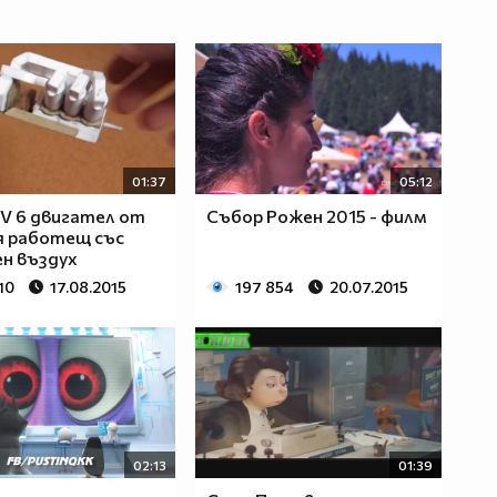
01:37
05:12
V 6 двигател от
Събор Рожен 2015 - филм
я работещ със
н въздух
10
17.08.2015
197 854
20.07.2015
02:13
01:39