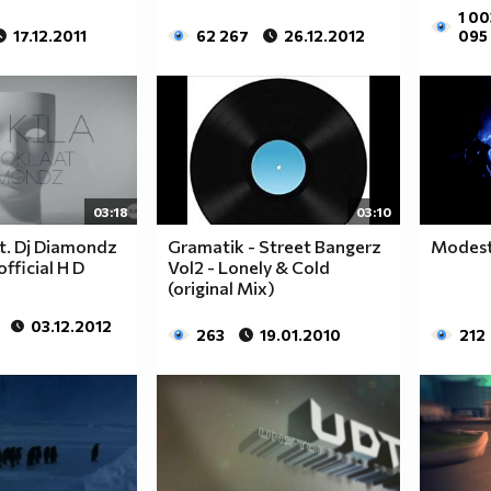
1 00
17.12.2011
62 267
26.12.2012
095
03:18
03:10
at. Dj Diamondz
Gramatik - Street Bangerz
Modest
official H D
Vol2 - Lonely & Cold
(original Mix)
03.12.2012
263
19.01.2010
212