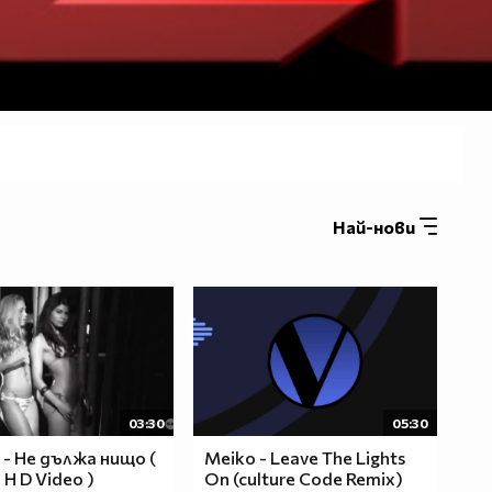
Най-нови
03:30
05:30
 - Не дължа нищо (
Meiko - Leave The Lights
l H D Video )
On (culture Code Remix)