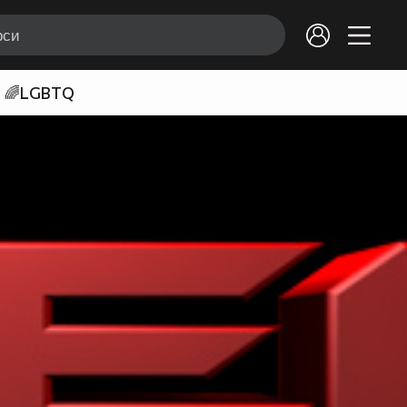
🌈LGBTQ