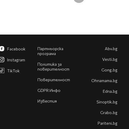
Партньорска
Abv.bg
Facebook
програма
Vesti.bg
Instagram
Политика за
поверителност
Gong.bg
TikTok
Поверителност
Оhnamama.bg
GDPR Инфо
Edna.bg
Известия
Sinoptik.bg
Grabo.bg
Pariteni.bg