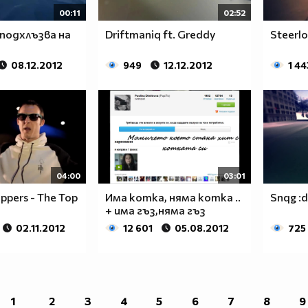
00:11
02:52
 подхлъзва на
Driftmaniq ft. Greddy
Steerl
08.12.2012
949
12.12.2012
1 44
04:00
03:01
ppers - The Top
Има котка, няма котка ..
Snqg :d
+ има гъз,няма гъз
02.11.2012
12 601
05.08.2012
725
1
2
3
4
5
6
7
8
9