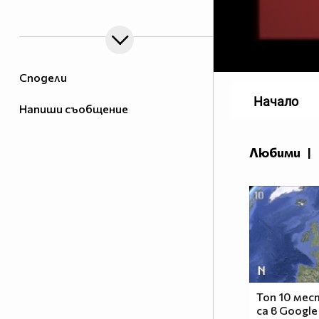
Виж по на долу за повече
инфо!
Новият ми профил
Тук
Който иска Desing да пише на
Сподели
ЛС!
Малък рекорд 36
Начало
Напиши съобщение
потребители зяпали
профила ми за последните 24
часа...
Любими
|
B и О
В-С какво снимаш?
О-Снимам с Fraps и Camtasia
Studio 7.
В-Как е скайпа ти?
Топ 10 мес
О-Давам го стига да знам
са в Google