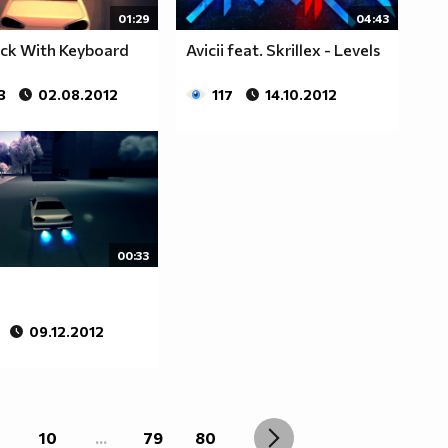
01:29
04:43
ock With Keyboard
Avicii feat. Skrillex - Levels
3
02.08.2012
117
14.10.2012
00:33
09.12.2012
10
...
79
80