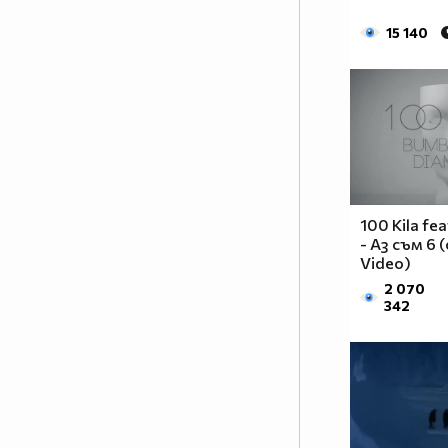
кой си.
15 140
В-С кой texture pack играеш?
О-
Faithfull,Obicraft,PureBDCraft.
В-На колко си и как се
казваш?
О-На 13 казвам се
Георги(Гого,Гошо)
100 Kila fe
Едни пичове:
- Аз съм 6 (
Exite_TV
Video)
SkDown
2 070
342