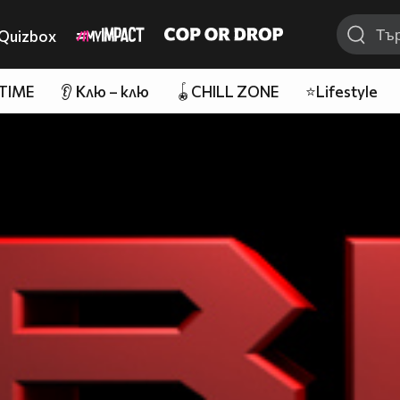
Quizbox
 TIME
👂 Клю – клю
🪀CHILL ZONE
⭐Lifestyle