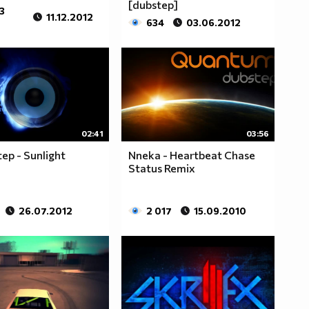
[dubstep]
3
11.12.2012
634
03.06.2012
02:41
03:56
ep - Sunlight
Nneka - Heartbeat Chase
Status Remix
26.07.2012
2 017
15.09.2010