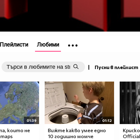
Плейлисти
Любими
|
Пусни в плейлист
01:39
01:12
та, които не
Вижте какво умее едно
Криско
 maps
10 годишно момче
Officia