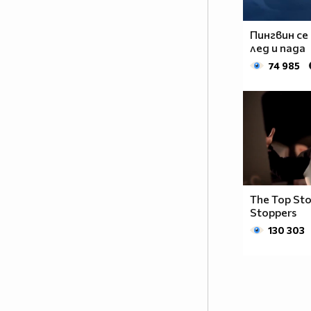
Пингвин се
лед и пада
74 985
The Top Sto
Stoppers
130 303