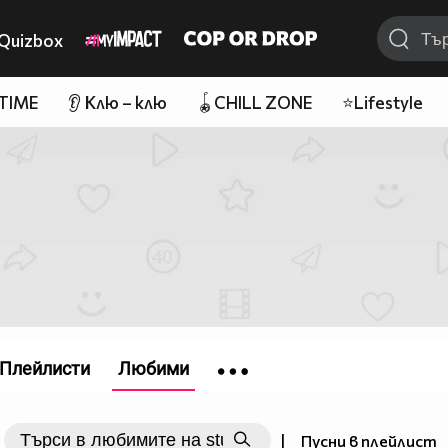
Quizbox
 TIME
👂 Клю – клю
🪀CHILL ZONE
⭐Lifestyle
Плейлисти
Любими
|
Пусни в плейлист