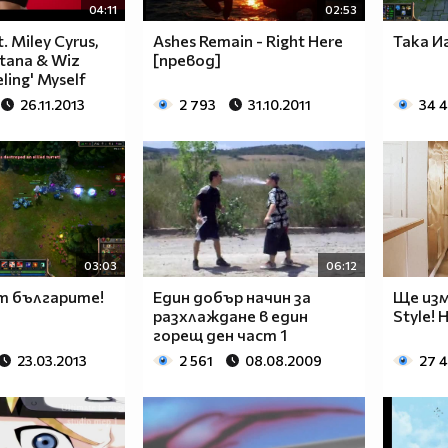
04:11
02:53
ft. Miley Cyrus,
Ashes Remain - Right Here
Така И
tana & Wiz
[превод]
eling' Myself
26.11.2013
2 793
31.10.2011
34 
03:03
06:12
т българите!
Един добър начин за
Ще из
разхлаждане в един
Style! 
горещ ден част 1
23.03.2013
2 561
08.08.2009
27 