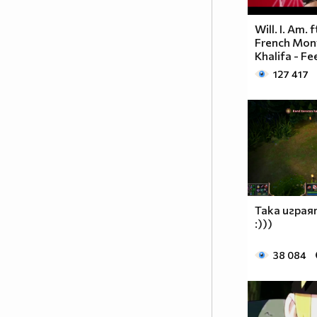
Will. I. Am. 
French Mon
Khalifa - Fe
127 417
Така играя
:)))
38 084