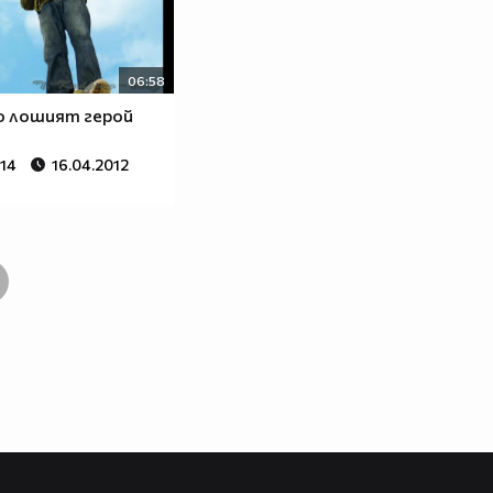
06:58
 По лошият герой
514
16.04.2012