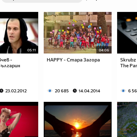
05:11
04:06
чев -
HAPPY - Стара Загора
Skrubz 
Българин
The Par
23.02.2012
20 685
14.04.2014
6 5