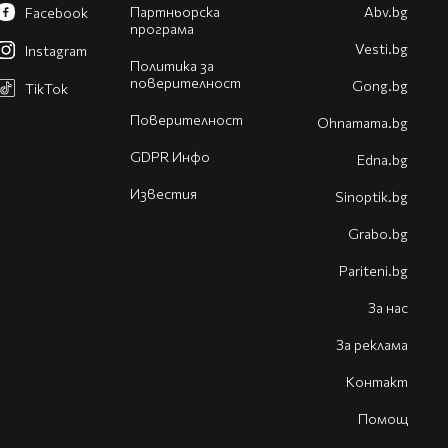
Партньорска
Abv.bg
Facebook
програма
Vesti.bg
Instagram
Политика за
поверителност
Gong.bg
TikTok
Поверителност
Оhnamama.bg
GDPR Инфо
Edna.bg
Известия
Sinoptik.bg
Grabo.bg
Pariteni.bg
За нас
За реклама
Контакт
Помощ