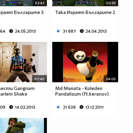
02:42
03:35
граят Българите 3
Така Играят Българите 2
464
24.05.2013
31 887
24.04.2013
07:40
04:05
мести Gangnam
Md Manata - Koleden
Harlem Shake
Pandalizum (ft.keranov)
409
14.02.2013
21 638
13.12.2011