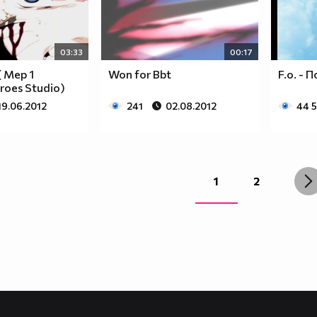
03:33
00:17
 Mep 1
Won for Bbt
F.o. -
roes Studio)
19.06.2012
241
02.08.2012
44 
1
2