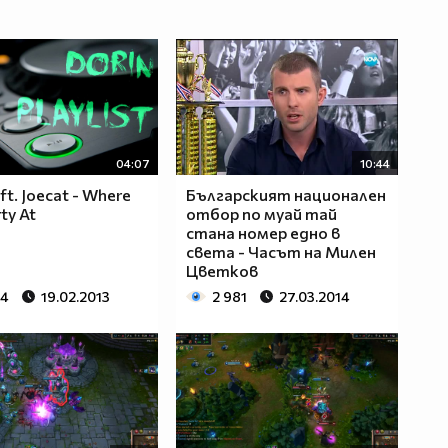
04:07
10:44
ft. Joecat - Where
Българският национален
ty At
отбор по муай тай
стана номер едно в
света - Часът на Милен
Цветков
64
19.02.2013
2 981
27.03.2014