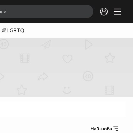
🌈LGBTQ
Най-нови