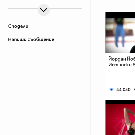
Сподели
Напиши съобщение
Йордан Йов
Истински 
44 050