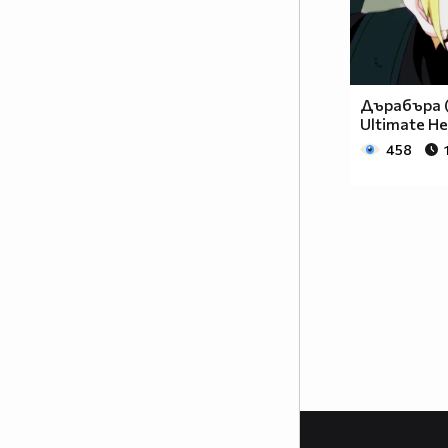
Дърабъра (
Ultimate He
458