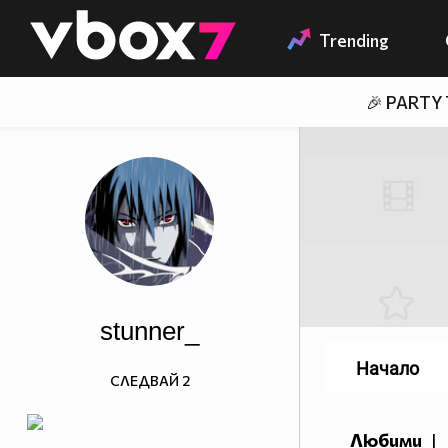
Member of
👾
Trending
🎉 PARTY
stunner_
Начало
СЛЕДВАЙ
2
Любими
|