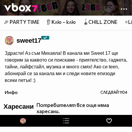
Member of
👾
🎉 PARTY TIME
👂 Клю – клю
🪀CHILL ZONE
⭐Li
sweet17
Здрасти! Аз съм Михаела! В канала ми Sweet 17 ще
говорим за каквото си поискаме - приятелство, гаджета,
тайни, лайфстайл, музика и много смях! Ако си teen,
абонирай се за канала ми и следи новите епизоди
всеки петък! :)
Инфо
СЛЕДВАЙ
1104
Потребителят все още няма
Харесани
харесани.