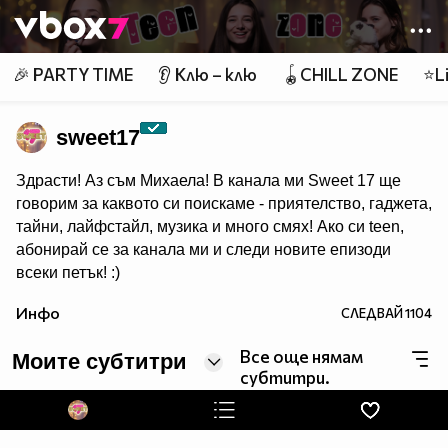
Member of
👾
🎉 PARTY TIME
👂 Клю – клю
🪀CHILL ZONE
⭐Li
sweet17
Здрасти! Аз съм Михаела! В канала ми Sweet 17 ще
говорим за каквото си поискаме - приятелство, гаджета,
тайни, лайфстайл, музика и много смях! Ако си teen,
абонирай се за канала ми и следи новите епизоди
всеки петък! :)
Инфо
СЛЕДВАЙ
1104
Все още нямам
Моите субтитри
субтитри.