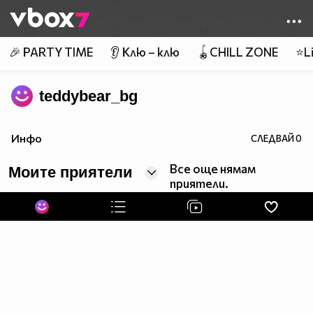
Member of
👾
🎉 PARTY TIME
👂 Клю – клю
🪀CHILL ZONE
⭐Li
teddybear_bg
Инфо
СЛЕДВАЙ
0
Все още нямам
Моите приятели
приятели.